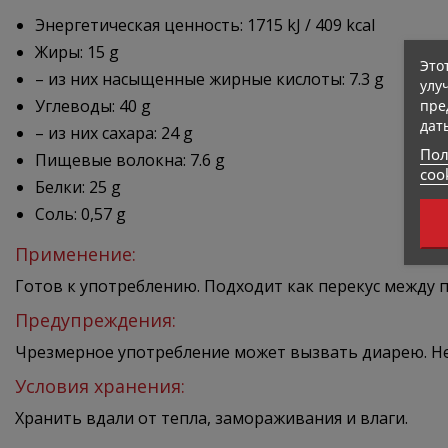
Энергетическая ценность: 1715 kJ / 409 kcal
Жиры: 15 g
Это
– из них насыщенные жирные кислоты: 7.3 g
улу
пре
Углеводы: 40 g
дат
– из них сахара: 24 g
Пол
Пищевые волокна: 7.6 g
coo
Белки: 25 g
Соль: 0,57 g
Применение:
Готов к употреблению. Подходит как перекус между п
Предупреждения:
Чрезмерное употребление может вызвать диарею. Не
Условия хранения:
Хранить вдали от тепла, замораживания и влаги.