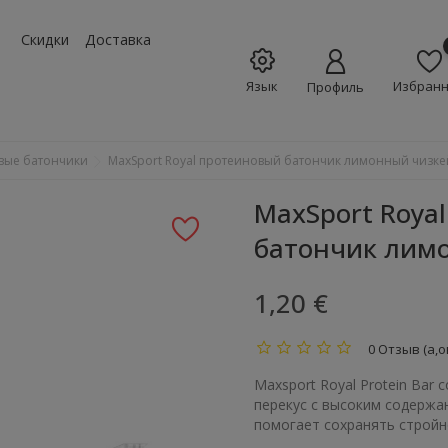
w_down
Скидки
Доставка
Язык
Избран
Профиль
вые батончики
MaxSport Royal протеиновый батончик лимонный чизкей
MaxSport Roya
батончик лимо
1,20 €
0 Отзыв (а,о
Maxsport Royal Protein Bar
перекус с высоким содерж
помогает сохранять стройн