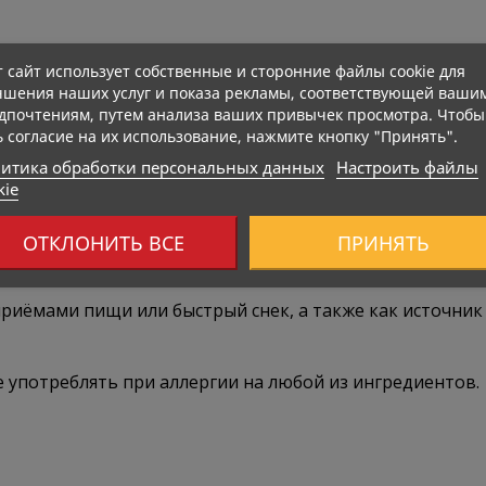
т сайт использует собственные и сторонние файлы cookie для
чшения наших услуг и показа рекламы, соответствующей ваши
дпочтениям, путем анализа ваших привычек просмотра. Чтобы
ь согласие на их использование, нажмите кнопку "Принять".
итика обработки персональных данных
Настроить файлы
kie
ОТКЛОНИТЬ ВСЕ
ПРИНЯТЬ
риёмами пищи или быстрый снек, а также как источник 
 употреблять при аллергии на любой из ингредиентов.