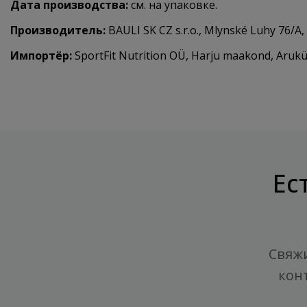
Дата производства:
см. на упаковке.
Производитель:
BAULI SK CZ s.r.o., Mlynské Luhy 76/A,
Импортёр:
SportFit Nutrition OÜ, Harju maakond, Aruküla
Ес
Свяжи
кон