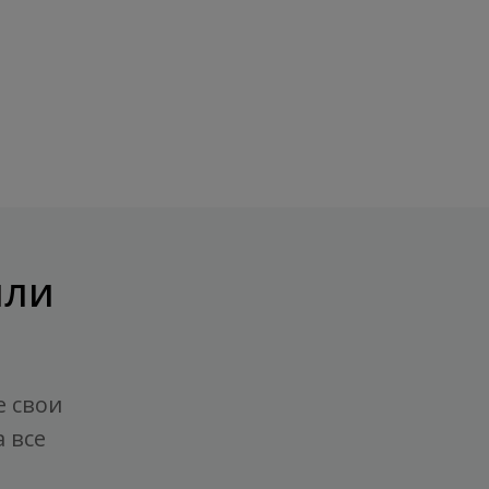
или
е свои
 все