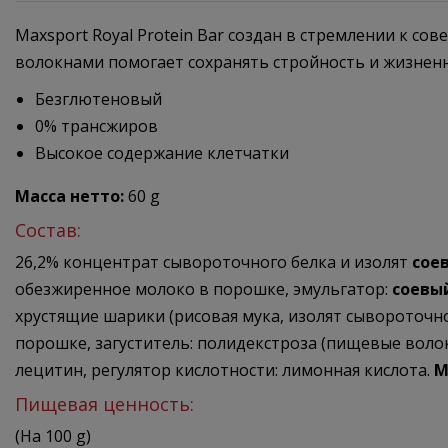
Maxsport Royal Protein Bar создан в стремлении к 
волокнами помогает сохранять стройность и жизненн
Безглютеновый
0% трансжиров
Высокое содержание клетчатки
Масса нетто:
60 g
Состав:
26,2% концентрат сывороточного белка и изолят
сое
обезжиренное молоко в порошке, эмульгатор:
соевы
хрустящие шарики (рисовая мука, изолят сывороточно
порошке, загуститель: полидекстроза (пищевые волок
лецитин, регулятор кислотности: лимонная кислота.
М
Пищевая ценность:
(На 100 g)