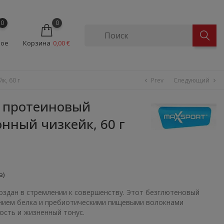
0
0
ное
Корзина
0,00 €
Prev
Следующий
к, 60 г
chevron_left
chevron_right
l протеиновый
нный чизкейк, 60 г
в)
 создан в стремлении к совершенству. Этот безглютеновый
анием белка и пребиотическими пищевыми волокнами
ость и жизненный тонус.