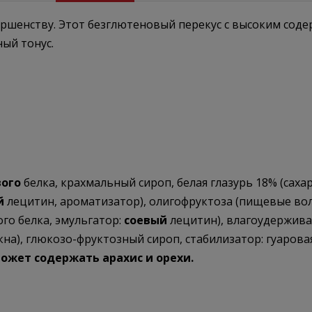
совершенству. Этот безглютеновый перекус с высоким с
ый тонус.
вого
белка, крахмальный сироп, белая глазурь 18% (сах
й
лецитин, ароматизатор), олигофруктоза (пищевые вол
го белка, эмульгатор:
соевый
лецитин), влагоудержива
на), глюкозо-фруктозный сироп, стабилизатор: гуарова
ожет содержать арахис и орехи.