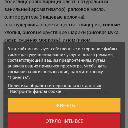
полиглицеролполирицинолеат; натуральный
ванильный ароматизатор), рапсовое масло,
олигофруктоза (пищевые волокна),
влагоудерживающее вещество: глицерин,
соевые
хлопья, рисовые хрустящие шарики (рисовая мука,
сахар, сушёная морковь), изюм (изюм,
подсолнечное масло), эмульгатор:
соевый
лецитин,
Этот сайт использует собственные и сторонние файлы
cookie для улучшения наших услуг и показа рекламы,
кофейный ароматизатор, растворимый кофе 0,2%.
соответствующей вашим предпочтениям, путем
Может содержать арахис и орехи.
анализа ваших привычек просмотра. Чтобы дать
согласие на их использование, нажмите кнопку
Пищевая ценность:
"Принять".
(На 100 g продукта)
Политика обработки персональных данных
Настроить файлы cookie
Энергетическая ценность: 1737 kJ / 414 kcal
Жиры: 17 g
ПРИНЯТЬ
– из них насыщенные жирные кислоты: 5,1 g
Углеводы: 36 g
ОТКЛОНИТЬ ВСЕ
– из них сахара: 19 g