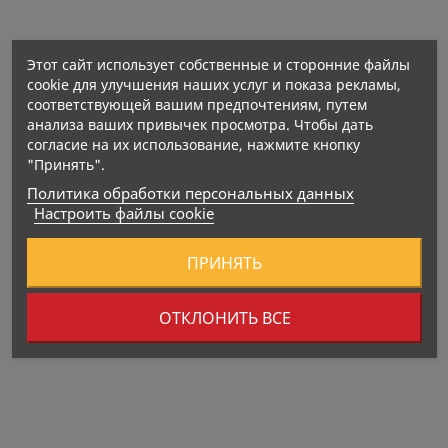
Этот сайт использует собственные и сторонние файлы
Жиры: 38 г
cookie для улучшения наших услуг и показа рекламы,
в том числе насыщенные жирные кислоты: 11 г
соответствующей вашим предпочтениям, путем
анализа ваших привычек просмотра. Чтобы дать
Углеводы: 52 г
согласие на их использование, нажмите кнопку
в том числе сахара: 4,6 г
"Принять".
в том числе полиолы: 46 г
Политика обработки персональных данных
Белки: 5,2 г
Настроить файлы cookie
Соль: 0,1 г
ПРИНЯТЬ
Энергетическая ценность:
2085 кДж / 504 ккал
ОТКЛОНИТЬ ВСЕ