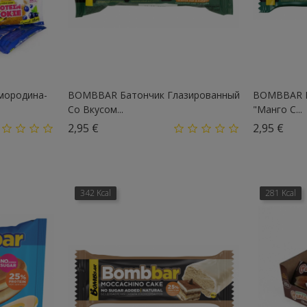
мородина-
BOMBBAR Батончик Глазированный
BOMBBAR Б
Со Вкусом...
"Манго С...
Цена
Цен
2,95 €
2,95 €
342 Kcal
281 Kcal