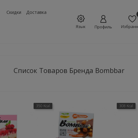
w_down
Скидки
Доставка
Язык
Избран
Профиль
Список Товаров Бренда Bombbar
350 Kcal
308 Kcal