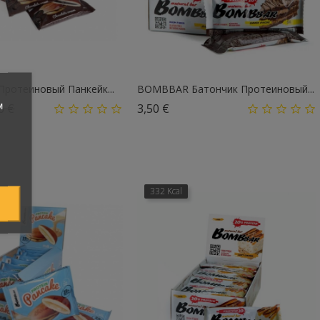
ротеиновый Панкейк...
BOMBBAR Батончик Протеиновый...
м
овая цена
Цена
Цена
6 €
3,50 €
332 Kcal