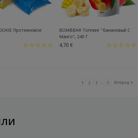
OOKIE Протеиновое
BOMBBAR Топпинг "Банановый С
Манго", 240 Г
а
Цена
4,70 €
Вперед
1
2
3
…
5

или