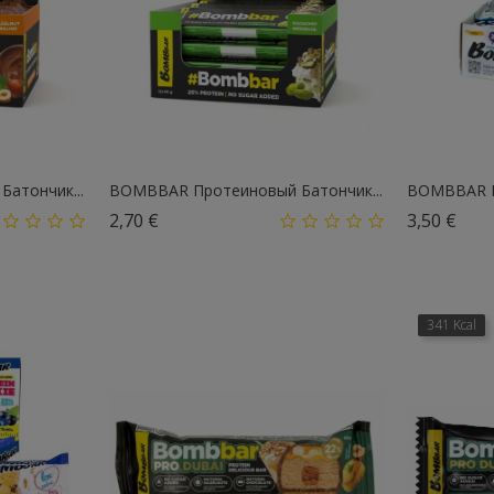
атончик...
BOMBBAR Протеиновый Батончик...
BOMBBAR П
Цена
Цен
2,70 €
3,50 €
341 Kcal