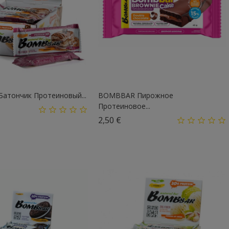
атончик Протеиновый...
BOMBBAR Пирожное
Протеиновое...
а
Цена
2,50 €