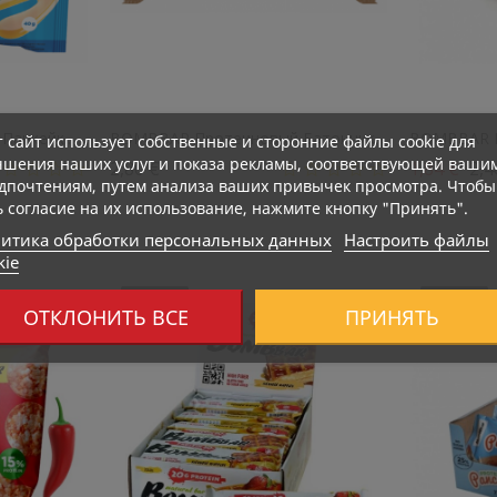
анкейк...
BOMBBAR Протеиновый Батончик...
BOMBBAR П
т сайт использует собственные и сторонние файлы cookie для
чшения наших услуг и показа рекламы, соответствующей ваши
Цена
Баз
2,80 €
1,84 €
2,4
дпочтениям, путем анализа ваших привычек просмотра. Чтобы
ь согласие на их использование, нажмите кнопку "Принять".
итика обработки персональных данных
Настроить файлы
kie
294 Kcal
281 Kcal
ОТКЛОНИТЬ ВСЕ
ПРИНЯТЬ