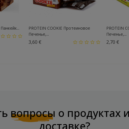
анкейк...
PROTEIN COOKIE Протеиновое
PROTEIN C
Печенье,...
Печенье,...
Цена
Цен
3,60 €
2,70 €
ть
вопросы
о продуктах 
доставке?