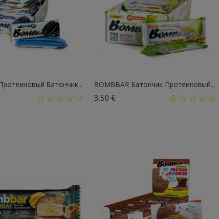
ротеиновый Батончик...
BOMBBAR Батончик Протеиновый...
а
Цена
3,50 €