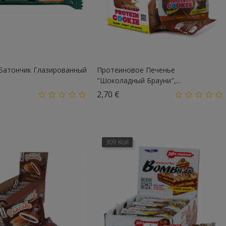
атончик Глазированный
Протеиновое Печенье
"Шоколадный Брауни",...
а
Цена
2,70 €
309 Kcal