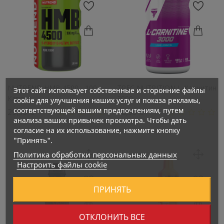
NUTREND HMB 4500 - 100
TREC NUTRITION L-Карнитин
Этот сайт использует собственные и сторонние файлы
Капсул
3000...
cookie для улучшения наших услуг и показа рекламы,
соответствующей вашим предпочтениям, путем
Цена
Цена
29,95 €
18,95 €
анализа ваших привычек просмотра. Чтобы дать
согласие на их использование, нажмите кнопку
"Принять".
Политика обработки персональных данных
Настроить файлы cookie
ПРИНЯТЬ
ОТКЛОНИТЬ ВСЕ