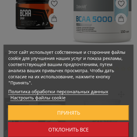
Этот сайт использует собственные и сторонние файлы
BCAA SPORT 180cap
OSTROVIT BCAA 5000 Мг -
cookie для улучшения наших услуг и показа рекламы,
150 Капсул
Цена
19,51 €
соответствующей вашим предпочтениям, путем
Цена
13,90 €
анализа ваших привычек просмотра. Чтобы дать
согласие на их использование, нажмите кнопку
"Принять".
Политика обработки персональных данных
Настроить файлы cookie
ПРИНЯТЬ
ОТКЛОНИТЬ ВСЕ