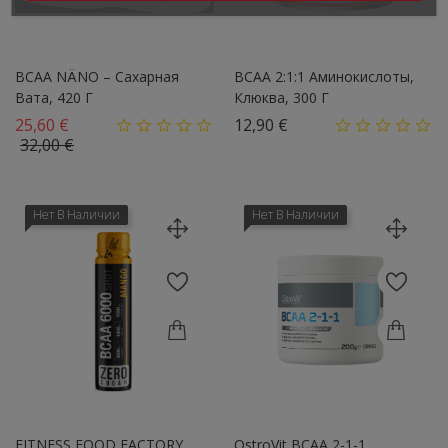
BCAA NÄNO – Сахарная
BCAA 2:1:1 Аминокислоты,
Вата, 420 Г
Клюква, 300 Г
Базовая цена
Цена
25,60 €
12,90 €
Цена
32,00 €
Нет В Наличии
Нет В Наличии
FITNESS FOOD FACTORY
OstroVit BCAA 2-1-1,