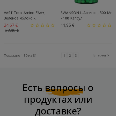
VAST Total Amino EAA+,
SWANSON L-Аргинин, 500 Мг
Зеленое Яблоко -...
- 100 Капсул
Базовая цена
Цена
24,67 €
11,95 €
Цена
32,90 €
Вперед
Показано 1-30 из 81
1
2
3

Есть
вопросы
о
продуктах или
доставке?