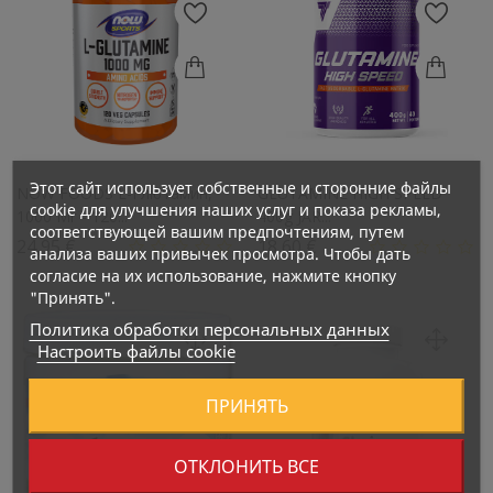
Этот сайт использует собственные и сторонние файлы
NOW FOODS L-Глютамин,
GLUTAMINE HIGH SPEED
cookie для улучшения наших услуг и показа рекламы,
1000 Мг - 120...
400g JAR...
соответствующей вашим предпочтениям, путем
Цена
Цена
24,95 €
18,60 €
анализа ваших привычек просмотра. Чтобы дать
согласие на их использование, нажмите кнопку
"Принять".
Политика обработки персональных данных
Настроить файлы cookie
ПРИНЯТЬ
ОТКЛОНИТЬ ВСЕ