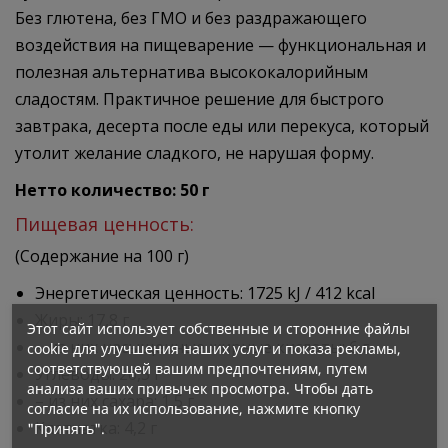
Без глютена, без ГМО и без раздражающего
воздействия на пищеварение — функциональная и
полезная альтернатива высококалорийным
сладостям. Практичное решение для быстрого
завтрака, десерта после еды или перекуса, который
утолит желание сладкого, не нарушая форму.
Нетто количество: 50 г
Пищевая ценность:
(Содержание на 100 г)
Энергетическая ценность: 1725 kJ / 412 kcal
Жиры: 17,8 г
Этот сайт использует собственные и сторонние файлы
– из них насыщенные жирные кислоты: 6 г
cookie для улучшения наших услуг и показа рекламы,
соответствующей вашим предпочтениям, путем
Углеводы: 26,5 г
анализа ваших привычек просмотра. Чтобы дать
– из них сахара: 1,5 г
согласие на их использование, нажмите кнопку
Клетчатка: 4,2 г
"Принять".