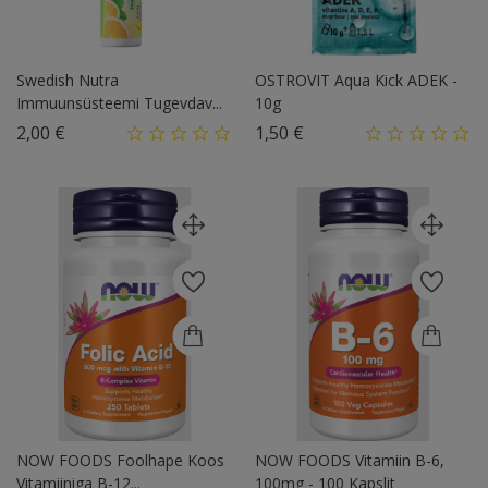
Swedish Nutra
OSTROVIT Aqua Kick ADEK -
Immuunsüsteemi Tugevdav...
10g
Hind
Hind
2,00 €
1,50 €
NOW FOODS Foolhape Koos
NOW FOODS Vitamiin B-6,
Vitamiiniga B-12...
100mg - 100 Kapslit