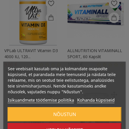
VPLab ULTRAVIT Vitamin D3
ALLNUTRITION VITAMINALL
4000 IU, 120...
SPORT, 60 Kapslit
Tavahind
Hind
9,00 €
10,50 €
See veebisait kasutab oma ja kolmandate osapoolte
Hind
12,00 €
küpsiseid, et parandada meie teenuseid ja näidata teile
reklaame, mis on seotud teie eelistustega, analüüsides
teie sirvimisharjumusi. Nende kasutamiseks andke
nõusolek, vajutades nuppu "Nõustun".
Isikuandmete töötlemise poliitika
Kohanda küpsiseid
NÕUSTUN