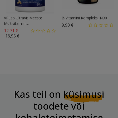
VPLab UltraVit Meeste
B-Vitamiini Kompleks, N90
Multivitamiini...
Hind
9,90 €
Tavahind
12,71 €
Hind
16,95 €
Järgmine
1
2
3

Kas teil on
küsimusi
toodete või
kohaletoimetamise