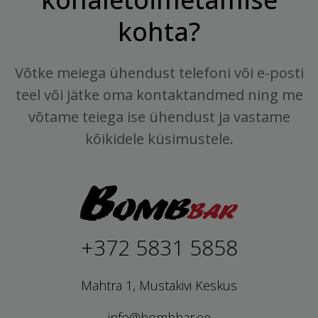
kohta?
Võtke meiega ühendust telefoni või e-posti
teel või jätke oma kontaktandmed ning me
võtame teiega ise ühendust ja vastame
kõikidele küsimustele.
+372 5831 5858
Mahtra 1, Mustakivi Keskus
info@bombbar.ee