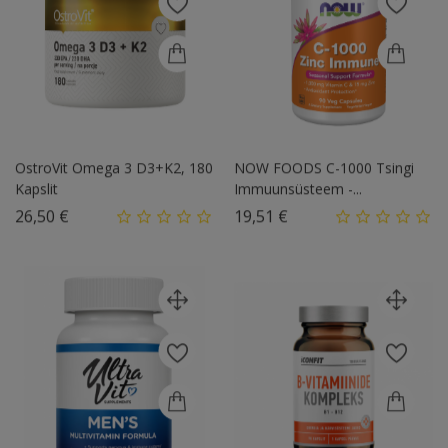
OstroVit Omega 3 D3+K2, 180
NOW FOODS C-1000 Tsingi
Kapslit
Immuunsüsteem -...
Hind
Hind
26,50 €
19,51 €