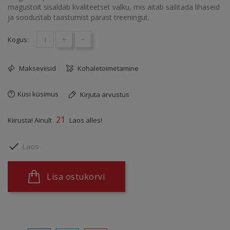
magustoit sisaldab kvaliteetset valku, mis aitab säilitada lihaseid
ja soodustab taastumist pärast treeningut.
+
-
Kogus:
Makseviisid
Kohaletoimetamine
Küsi küsimus
Kirjuta arvustus
21
Kiirusta! Ainult
Laos alles!

Laos
Lisa ostukorvi