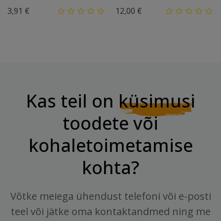
Hind
Hind
3,91 €
12,00 €
Kas teil on
küsimusi
toodete või
kohaletoimetamise
kohta?
Võtke meiega ühendust telefoni või e-posti
teel või jätke oma kontaktandmed ning me