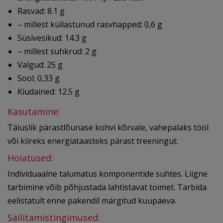
Rasvad: 8.1 g
– millest küllastunud rasvhapped: 0,6 g
Süsivesikud: 14.3 g
– millest suhkrud: 2 g
Valgud: 25 g
Sool: 0,33 g
Kiudained: 12.5 g
Kasutamine:
Täiuslik pärastlõunase kohvi kõrvale, vahepalaks tööl
või kiireks energiataasteks pärast treeningut.
Hoiatused:
Individuaalne talumatus komponentide suhtes. Liigne
tarbimine võib põhjustada lahtistavat toimet. Tarbida
eelistatult enne pakendil märgitud kuupäeva.
Säilitamistingimused: