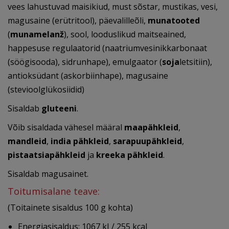
vees lahustuvad maisikiud, must sõstar, mustikas, vesi,
magusaine (erütritool), päevalilleõli,
munatooted
(
munamelanž
), sool, looduslikud maitseained,
happesuse regulaatorid (naatriumvesinikkarbonaat
(söögisooda), sidrunhape), emulgaator (
soja
letsitiin),
antioksüdant (askorbiinhape), magusaine
(stevioolglükosiidid)
Sisaldab
gluteeni
.
Võib sisaldada vähesel määral
maapähkleid
,
mandleid
,
india pähkleid
,
sarapuupähkleid
,
pistaatsiapähkleid
ja
kreeka pähkleid
.
Sisaldab magusainet.
Toitumisalane teave:
(Toitainete sisaldus 100 g kohta)
Energiasisaldus: 1067 kJ / 255 kcal