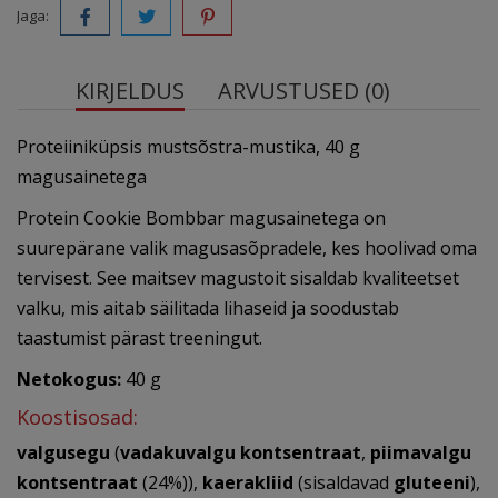
Jaga:
KIRJELDUS
ARVUSTUSED (0)
Proteiiniküpsis mustsõstra-mustika, 40 g
magusainetega
Protein Cookie Bombbar magusainetega on
suurepärane valik magusasõpradele, kes hoolivad oma
tervisest. See maitsev magustoit sisaldab kvaliteetset
valku, mis aitab säilitada lihaseid ja soodustab
taastumist pärast treeningut.
Netokogus:
40 g
Koostisosad:
valgusegu
(
vadakuvalgu kontsentraat
,
piimavalgu
kontsentraat
(24%)),
kaerakliid
(sisaldavad
gluteeni
),