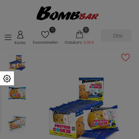
0
0
Soovinimekiri
Ostukorv
0,00 €
Konto