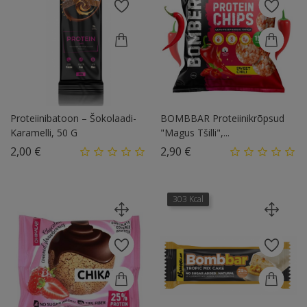
Proteiinibatoon – Šokolaadi-
BOMBBAR Proteiinikrõpsud
Karamelli, 50 G
"Magus Tšilli",...
Hind
Hind
2,00 €
2,90 €
303 Kcal