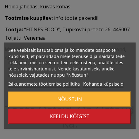
Hoida jahedas, kuivas kohas.
Tootmise kuupäev:
info toote pakendil
Tootja:
“FITNES FOOD”, Tupikovõi proezd 26, 445007
Toljatti, Venemaa
Maaletooja:
SportFit Nutrition OÜ, Harju maakond,
See veebisait kasutab oma ja kolmandate osapoolte
küpsiseid, et parandada meie teenuseid ja näidata teile
Aruküla, Sügise tn 2a, 75201, Eesti
reklaame, mis on seotud teie eelistustega, analüüsides
teie sirvimisharjumusi. Nende kasutamiseks andke
nõusolek, vajutades nuppu "Nõustun".
Isikuandmete töötlemise poliitika
Kohanda küpsiseid
Kliendid, Kes Antud
NÕUSTUN
Toote Ostsid, On
Ostnud
KEELDU KÕIGIST
Ka: