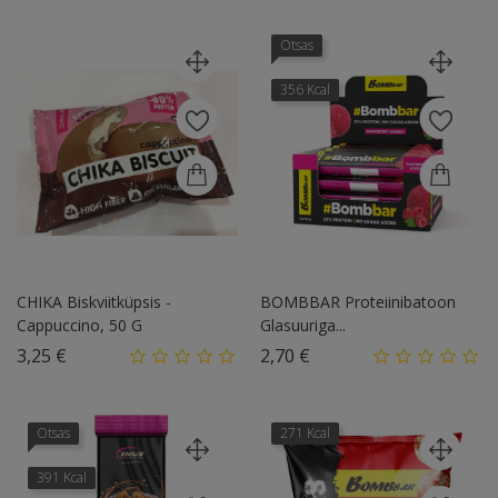
Otsas
356 Kcal
CHIKA Biskviitküpsis -
BOMBBAR Proteiinibatoon
Cappuccino, 50 G
Glasuuriga...
Hind
Hind
3,25 €
2,70 €
Otsas
271 Kcal
391 Kcal