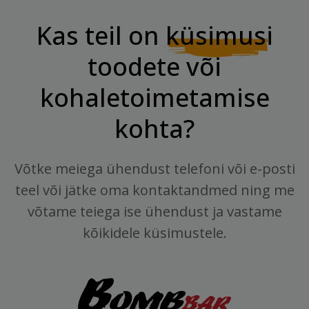
Kas teil on
küsimusi
toodete või
kohaletoimetamise
kohta?
Võtke meiega ühendust telefoni või e-posti
teel või jätke oma kontaktandmed ning me
võtame teiega ise ühendust ja vastame
kõikidele küsimustele.