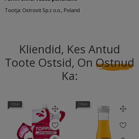
Tootja: Ostrovit Sp.z o.o., Poland
Kliendid, Kes Antud
Toote Ostsid, On
Ostnud
Ka:
Otsas
Otsas