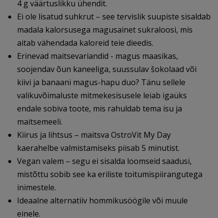
4 g väärtuslikku ühendit.
Ei ole lisatud suhkrut – see tervislik suupiste sisaldab
madala kalorsusega magusainet sukraloosi, mis
aitab vähendada kaloreid teie dieedis.
Erinevad maitsevariandid - magus maasikas,
soojendav õun kaneeliga, suussulav šokolaad või
kiivi ja banaani magus-hapu duo? Tänu sellele
valikuvõimaluste mitmekesisusele leiab igaüks
endale sobiva toote, mis rahuldab tema isu ja
maitsemeeli.
Kiirus ja lihtsus – maitsva OstroVit My Day
kaerahelbe valmistamiseks piisab 5 minutist.
Vegan valem – segu ei sisalda loomseid saadusi,
mistõttu sobib see ka eriliste toitumispiirangutega
inimestele.
Ideaalne alternatiiv hommikusöögile või muule
einele.