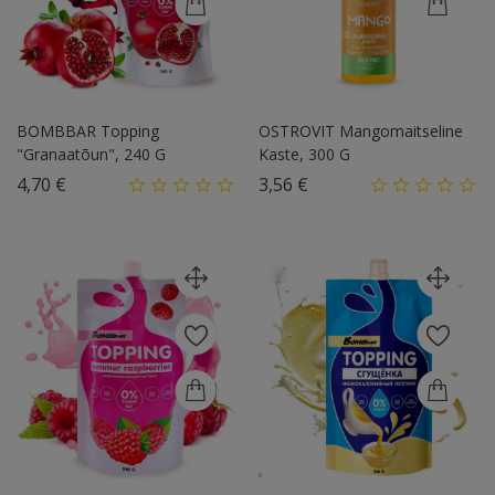
BOMBBAR Topping
OSTROVIT Mangomaitseline
"Granaatõun", 240 G
Kaste, 300 G
Hind
Hind
4,70 €
3,56 €