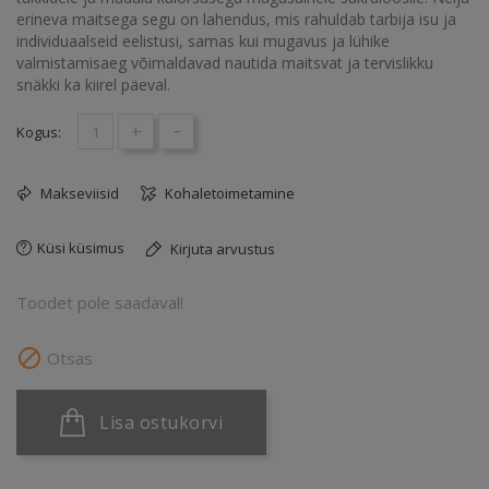
erineva maitsega segu on lahendus, mis rahuldab tarbija isu ja
individuaalseid eelistusi, samas kui mugavus ja lühike
valmistamisaeg võimaldavad nautida maitsvat ja tervislikku
snäkki ka kiirel päeval.
+
-
Kogus:
Makseviisid
Kohaletoimetamine
Küsi küsimus
Kirjuta arvustus
Toodet pole saadaval!

Otsas
Lisa ostukorvi