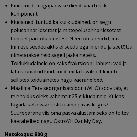
Kiudained on igapäevase dieedi väärtuslik
komponent
Kiudained, tuntud ka kui kiudained, on segu
polüsahhariidsetest ja mittepolüsahhariidsetest
taimset päritolu ainetest. Need on ühendid, mis
inimese seedetraktis ei seedu ega imendu ja seetõttu
nimetatakse neid sageli jääkaineteks.
Toidukiudaineid on kaks fraktsiooni, lahustuvad ja
lahustumatud kiudained, mida tavaliselt leidub
sellistes toiduainetes nagu kaerahelbed.
Maailma Terviseorganisatsioon (WHO) soovitab, et
teie toidus oleks vähemalt 25 g kiudaineid. Kuidas
tagada selle väärtusliku aine piisav kogus?
Suurepärane viis oma päeva alustamiseks on toitev
kaerahelbed nagu OstroVit Oat My Day.
Netokogus: 800 g