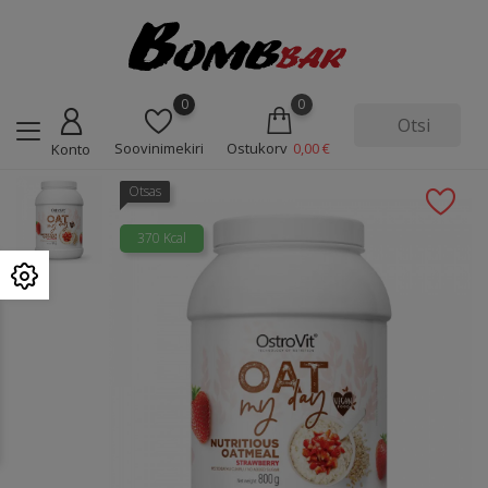
0
0
Soovinimekiri
Ostukorv
0,00 €
Konto
Otsas
370 Kcal