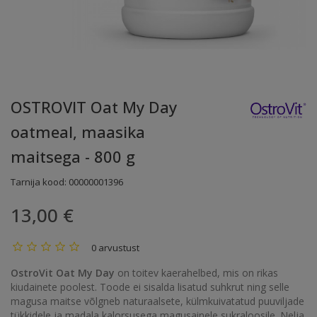
OSTROVIT Oat My Day
oatmeal, maasika
maitsega - 800 g
Tarnija kood:
00000001396
13,00 €
0 arvustust
OstroVit Oat My Day
on toitev kaerahelbed, mis on rikas
kiudainete poolest. Toode ei sisalda lisatud suhkrut ning selle
magusa maitse võlgneb naturaalsete, külmkuivatatud puuviljade
tükkidele ja madala kalorsusega magusainele sukraloosile. Nelja