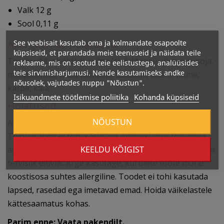
Valk 12 g
Sool 0,11 g
Allergeenide hoiatused:
See veebisait kasutab oma ja kolmandate osapoolte
küpsiseid, et parandada meie teenuseid ja näidata teile
Toode võib sisaldada piima (sh laktoosi), gluteeni, soja,
reklaame, mis on seotud teie eelistustega, analüüsides
teie sirvimisharjumusi. Nende kasutamiseks andke
maapähkleid, muid pähkleid, seesami, kaera, mune,
nõusolek, vajutades nuppu "Nõustun".
karpe, kala.
Isikuandmete töötlemise poliitika
Kohanda küpsiseid
Hoiatused:
NÕUSTUN
Ärge ületage soovitatavat ööpäevast kogust.
Toidulisandit ei tohi kasutada mitmekülgse toitumise
KEELDU KÕIGIST
asendajana. Soovitatav on tasakaalustatud toitumine ja
tervislik eluviis. Ärge kasutage, kui olete toote mõne
koostisosa suhtes allergiline. Toodet ei tohi kasutada
lapsed, rasedad ega imetavad emad. Hoida väikelastele
kättesaamatus kohas.
Parim enne: Vaata pakendilt.