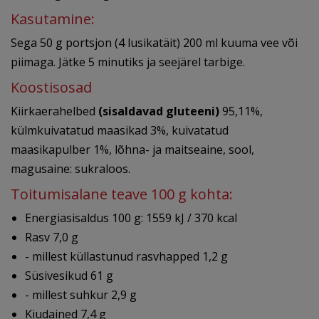
Kasutamine:
Sega 50 g portsjon (4 lusikatäit) 200 ml kuuma vee või
piimaga. Jätke 5 minutiks ja seejärel tarbige.
Koostisosad
Kiirkaerahelbed
(sisaldavad gluteeni)
95,11%,
külmkuivatatud maasikad 3%, kuivatatud
maasikapulber 1%, lõhna- ja maitseaine, sool,
magusaine: sukraloos.
Toitumisalane teave 100 g kohta:
Energiasisaldus 100 g: 1559 kJ / 370 kcal
Rasv 7,0 g
- millest küllastunud rasvhapped 1,2 g
Süsivesikud 61 g
- millest suhkur 2,9 g
Kiudained 7,4 g