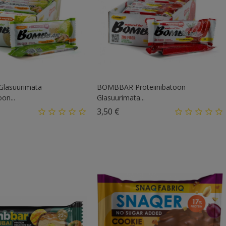
lasuurimata
BOMBBAR Proteiinibatoon
oon...
Glasuurimata...
d
Hind
3,50 €