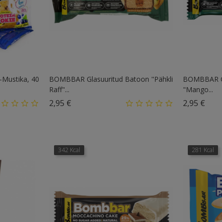
-Mustika, 40
BOMBBAR Glasuuritud Batoon "Pähkli
BOMBBAR Gl
Raff"...
"Mango...
Hind
Hin
2,95 €
2,95 €
342 Kcal
281 Kcal