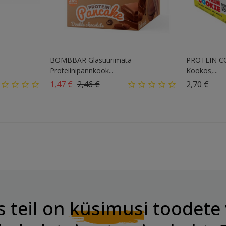
BOMBBAR Glasuurimata
PROTEIN COO
Proteiinipannkook...
Kookos,...
Tavahind
Hind
Hin
1,47 €
2,46 €
2,70 €
s teil on
küsimusi
toodete 