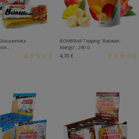
lasuurimata
BOMBBAR Topping "Banaani-
oon...
Mango", 240 G
d
Hind
4,70 €