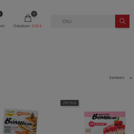
0
0
iri
Ostukorv
0,00 €
Sorteeri:
290 Kcal