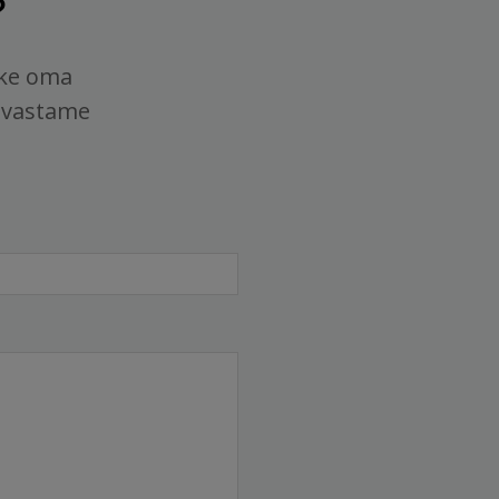
?
tke oma
 vastame