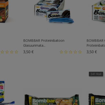
BOMBBAR Proteiinibatoon
BOMBBAR G
Glasuurimata...
Proteiinibat
Hind
Hin
3,50 €
3,50 €
341 Kcal