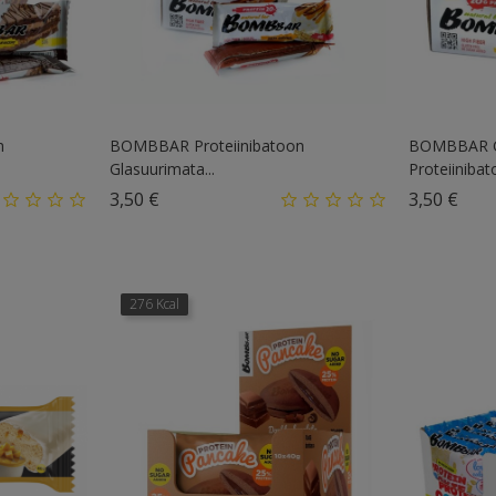
n
BOMBBAR Proteiinibatoon
BOMBBAR G
Glasuurimata...
Proteiinibat
Hind
Hin
3,50 €
3,50 €
276 Kcal