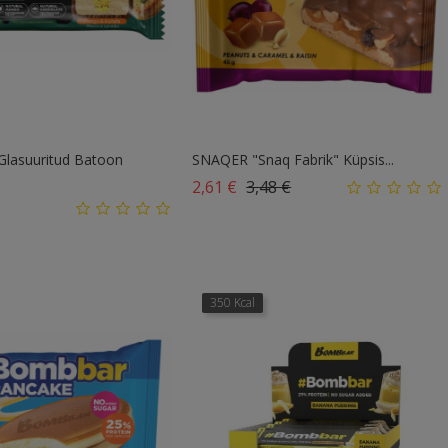
asuuritud Batoon
SNAQER "Snaq Fabrik" Küpsis...
Tavahind
Hind
2,61 €
3,48 €
d
350 Kcal