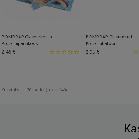
BOMBBAR Glaseerimata
BOMBBAR Glasuuritud
Proteiinipannkook...
Proteiinibatoon...
Hind
Hind
2,46 €
2,95 €
Kuvatakse 1–30 toodet (kokku 140)
Ka