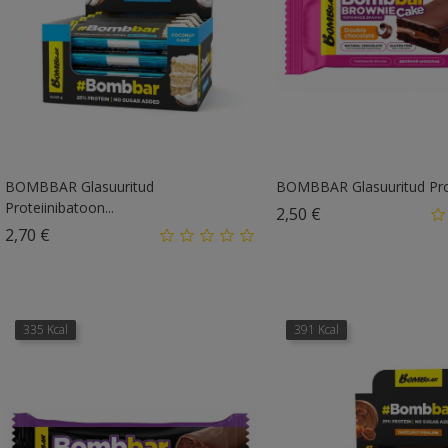
BOMBBAR Glasuuritud
BOMBBAR Glasuuritud Prote
Proteiinibatoon...
Hind
2,50 €
Hind
2,70 €
335 Kcal
391 Kcal