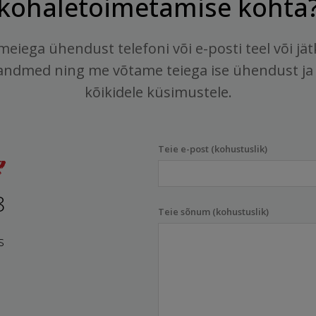
kohaletoimetamise kohta
meiega ühendust telefoni või e-posti teel või jä
andmed ning me võtame teiega ise ühendust ja
kõikidele küsimustele.
Teie e-post (kohustuslik)
8
Teie sõnum (kohustuslik)
s