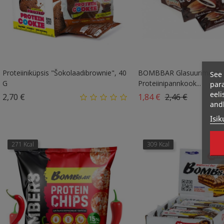
Proteiiniküpsis "Šokolaadibrownie", 40
BOMBBAR Glasuurimata
See 
G
Proteiinipannkook...
para
eeli
Hind
Tavahind
Hind
2,70 €
1,84 €
2,46 €
and
Isik
271 Kcal
309 Kcal