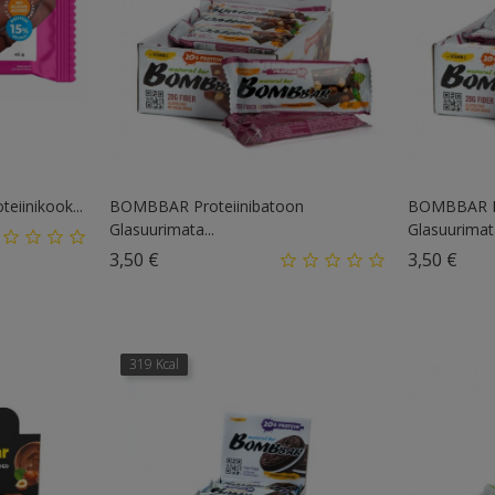
iinikook...
BOMBBAR Proteiinibatoon
BOMBBAR Pr
Glasuurimata...
Glasuurimata
Hind
Hin
3,50 €
3,50 €
319 Kcal