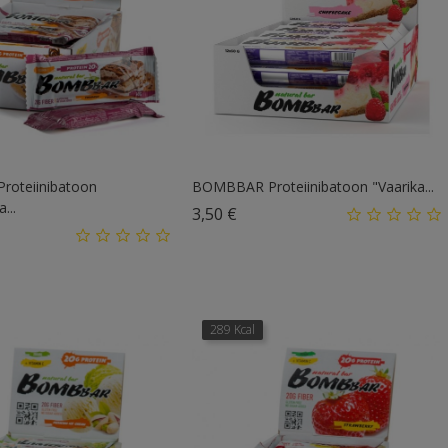
oteiinibatoon
BOMBBAR Proteiinibatoon "Vaarika...
...
Hind
3,50 €
d
289 Kcal