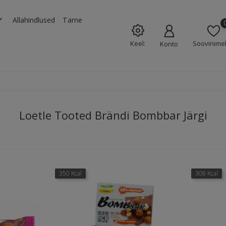
rrow_down
Allahindlused
Tarne
Keel:
Soovinimek
Konto
Loetle Tooted Brändi Bombbar Järgi
350 Kcal
308 Kcal