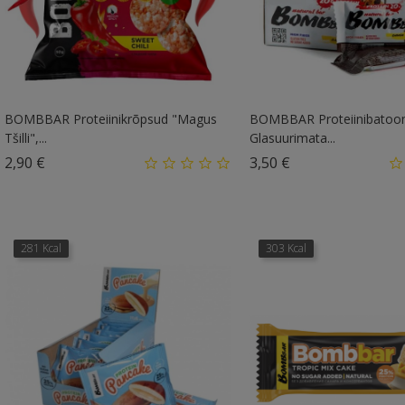
BOMBBAR Proteiinikrõpsud "Magus
BOMBBAR Proteiinibatoo
Tšilli",...
Glasuurimata...
Hind
Hind
2,90 €
3,50 €
281 Kcal
303 Kcal