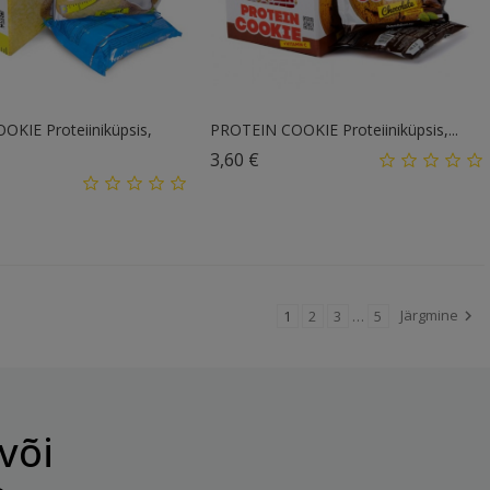
KIE Proteiiniküpsis,
PROTEIN COOKIE Proteiiniküpsis,...
Hind
3,60 €
d
Järgmine
1
2
3
…
5

või