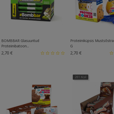
BOMBBAR Glasuuritud
Proteiiniküpsis Mustsõstra
Proteiinibatoon...
G
Hind
Hind
2,70 €
2,70 €
281 Kcal