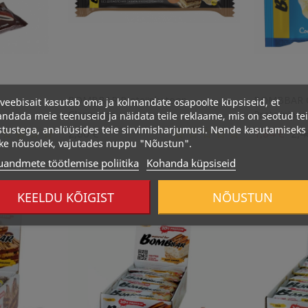
BOMBBAR Proteiinbatoon
BOMBBAR G
veebisait kasutab oma ja kolmandate osapoolte küpsiseid, et
Glasuuriga...
Proteiinipan
ndada meie teenuseid ja näidata teile reklaame, mis on seotud te
stustega, analüüsides teie sirvimisharjumusi. Nende kasutamiseks
Hind
Tav
2,80 €
1,84 €
2,4
ke nõusolek, vajutades nuppu "Nõustun".
uandmete töötlemise poliitika
Kohanda küpsiseid
KEELDU KÕIGIST
NÕUSTUN
332 Kcal
294 Kcal