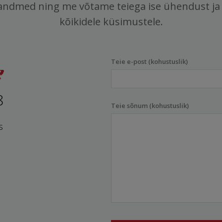
andmed ning me võtame teiega ise ühendust ja
kõikidele küsimustele.
Teie e-post (kohustuslik)
8
Teie sõnum (kohustuslik)
s