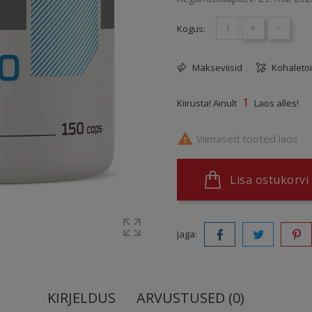
+
-
Kogus:
Makseviisid
Kohaleto
1
Kiirusta! Ainult
Laos alles!

Viimased tooted laos
Lisa ostukorvi
Jaga:
KIRJELDUS
ARVUSTUSED (0)