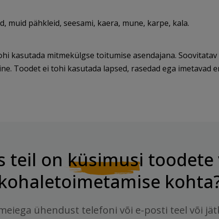
d, muid pähkleid, seesami, kaera, mune, karpe, kala.
ohi kasutada mitmekülgse toitumise asendajana. Soovitatav on
line. Toodet ei tohi kasutada lapsed, rasedad ega imetavad 
s teil on
küsimusi
toodete 
kohaletoimetamise kohta
meiega ühendust telefoni või e-posti teel või jä