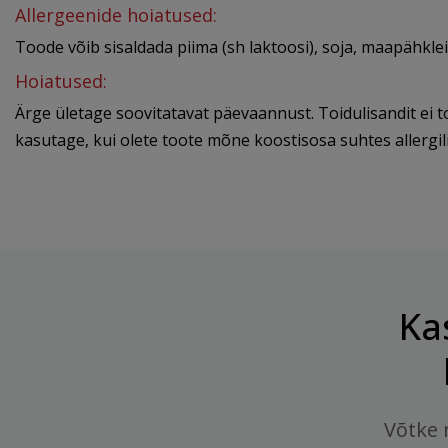
Allergeenide hoiatused:
Toode võib sisaldada piima (sh laktoosi), soja, maapähklei
Hoiatused:
Ärge ületage soovitatavat päevaannust. Toidulisandit ei t
kasutage, kui olete toote mõne koostisosa suhtes allergi
Ka
Võtke 