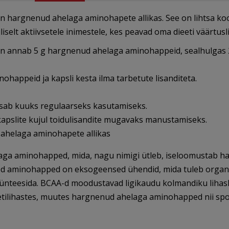
on hargnenud ahelaga aminohapete allikas. See on lihtsa ko
siliselt aktiivsetele inimestele, kes peavad oma dieeti väärt
jon annab 5 g hargnenud ahelaga aminohappeid, sealhulgas 25
ohappeid ja kapsli kesta ilma tarbetute lisanditeta.
iisab kuuks regulaarseks kasutamiseks.
apslite kujul toidulisandite mugavaks manustamiseks.
ahelaga aminohapete allikas
a aminohapped, mida, nagu nimigi ütleb, iseloomustab ha
 Need aminohapped on eksogeensed ühendid, mida tuleb orga
 sünteesida. BCAA-d moodustavad ligikaudu kolmandiku lihask
lihastes, muutes hargnenud ahelaga aminohapped nii sportla