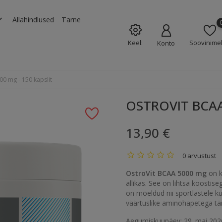
rrow_down
Allahindlused
Tarne
Keel:
Soovinimek
Konto
0 mg - 150 kapslit
OSTROVIT BCAA 
13,90 €
0 arvustust
OstroVit BCAA 5000 mg
on k
allikas. See on lihtsa koostis
on mõeldud nii sportlastele kui
väärtuslike aminohapetega t
Aegumiskuupäev: 29. mai 202