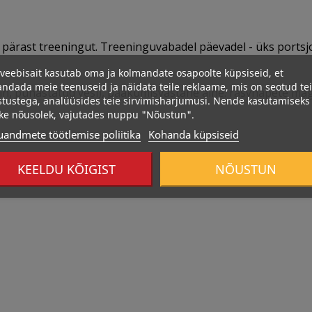
 pärast treeningut. Treeninguvabadel päevadel - üks portsj
veebisait kasutab oma ja kolmandate osapoolte küpsiseid, et
ndada meie teenuseid ja näidata teile reklaame, mis on seotud te
želatiin, puhastatud vesi), paakumisvastane aine: rasvhapete 
stustega, analüüsides teie sirvimisharjumusi. Nende kasutamiseks
ke nõusolek, vajutades nuppu "Nõustun".
uandmete töötlemise poliitika
Kohanda küpsiseid
KEELDU KÕIGIST
NÕUSTUN