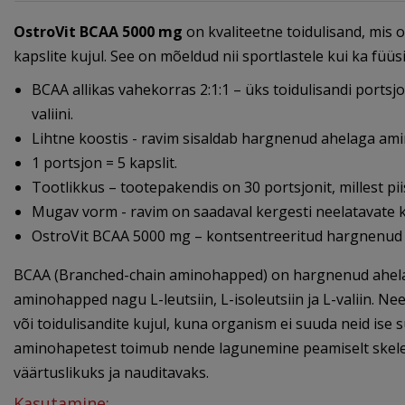
OstroVit BCAA 5000 mg
on kvaliteetne toidulisand, mis 
kapslite kujul. See on mõeldud nii sportlastele kui ka füü
BCAA allikas vahekorras 2:1:1 – üks toidulisandi ports
valiini.
Lihtne koostis - ravim sisaldab hargnenud ahelaga amin
1 portsjon = 5 kapslit.
Tootlikkus – tootepakendis on 30 portsjonit, millest p
Mugav vorm - ravim on saadaval kergesti neelatavate k
OstroVit BCAA 5000 mg – kontsentreeritud hargnenud 
BCAA (Branched-chain aminohapped) on hargnenud ahelag
aminohapped nagu L-leutsiin, L-isoleutsiin ja L-valiin.
või toidulisandite kujul, kuna organism ei suuda neid ise
aminohapetest toimub nende lagunemine peamiselt skeleti
väärtuslikuks ja nauditavaks.
Kasutamine: