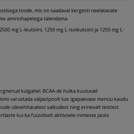
ostisega toode, mis on saadaval kergesti neelatavate
uslike aminohapetega täiendama.
00 mg L-leutsiini, 1250 mg L-isoleutsiini ja 1250 mg L-
rgnenud külgahel. BCAA-de hulka kuuluvad
nismi varustada väljastpoolt kas igapäevase menüü kaudu
ude ülesehitavatest valkudest ning erinevalt teistest
ste kui ka füüsiliselt aktiivsete inimeste jaoks