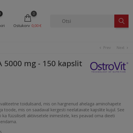
0
0
iri
Ostukorv
0,00 €
Prev
Next
chevron_left
chevron_right
5000 mg - 150 kapslit
valiteetne toidulisand, mis on hargnenud ahelaga aminohapete
ega toode, mis on saadaval kergesti neelatavate kapslite kujul. See
 ka füüsiliselt aktiivsetele inimestele, kes peavad oma dieeti
äiendama.
6