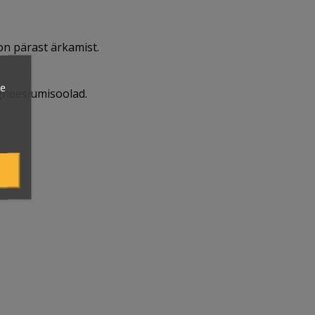
on pärast ärkamist.
ie
magneesiumisoolad.