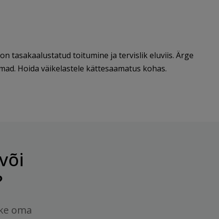
 tasakaalustatud toitumine ja tervislik eluviis. Ärge
emad. Hoida väikelastele kättesaamatus kohas.
või
?
tke oma