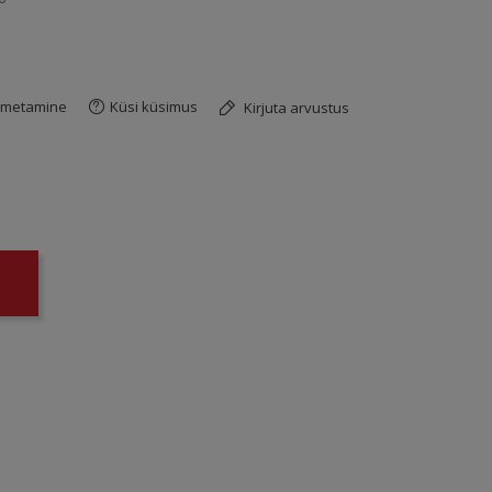
imetamine
Küsi küsimus
Kirjuta arvustus