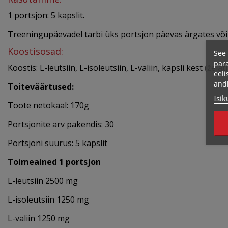
1 portsjon: 5 kapslit.
Treeningupäevadel tarbi üks portsjon päevas ärgates või
Koostisosad:
See 
para
Koostis: L-leutsiin, L-isoleutsiin, L-valiin, kapsli kest (
eeli
and
Toiteväärtused:
Isik
Toote netokaal: 170g
Portsjonite arv pakendis: 30
Portsjoni suurus: 5 kapslit
Toimeained 1 portsjon
L-leutsiin 2500 mg
L-isoleutsiin 1250 mg
L-valiin 1250 mg