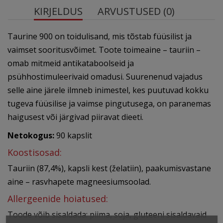
KIRJELDUS
ARVUSTUSED (0)
Taurine 900 on toidulisand, mis tõstab füüsilist ja
vaimset sooritusvõimet. Toote toimeaine – tauriin –
omab mitmeid antikataboolseid ja
psühhostimuleerivaid omadusi. Suurenenud vajadus
selle aine järele ilmneb inimestel, kes puutuvad kokku
tugeva füüsilise ja vaimse pingutusega, on paranemas
haigusest või järgivad piiravat dieeti.
Netokogus:
90 kapslit
Koostisosad:
Tauriin (87,4%), kapsli kest (želatiin), paakumisvastane
aine – rasvhapete magneesiumsoolad.
Allergeenide hoiatused:
Toode võib sisaldada: piima, soja, gluteeni sisaldavaid