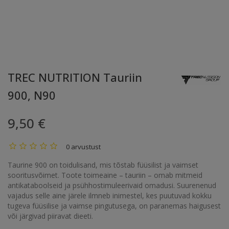
TREC NUTRITION Tauriin
900, N90
9,50 €
0 arvustust
Taurine 900 on toidulisand, mis tõstab füüsilist ja vaimset
sooritusvõimet. Toote toimeaine – tauriin – omab mitmeid
antikataboolseid ja psühhostimuleerivaid omadusi. Suurenenud
vajadus selle aine järele ilmneb inimestel, kes puutuvad kokku
tugeva füüsilise ja vaimse pingutusega, on paranemas haigusest
või järgivad piiravat dieeti.