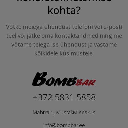
kohta?
Võtke meiega ühendust telefoni või e-posti
teel või jätke oma kontaktandmed ning me
võtame teiega ise ühendust ja vastame
kõikidele küsimustele.
+372 5831 5858
Mahtra 1, Mustakivi Keskus
info@bombbar.ee