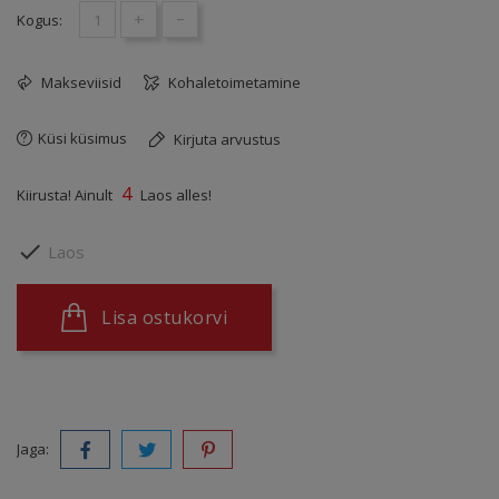
+
-
Kogus:
Makseviisid
Kohaletoimetamine
Küsi küsimus
Kirjuta arvustus
4
Kiirusta! Ainult
Laos alles!

Laos
Lisa ostukorvi
Jaga: