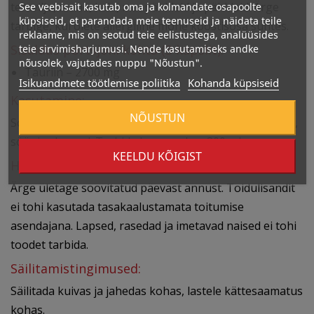
teravilju, mune, kala, maapähkleid ja pähkleid. Ärge
See veebisait kasutab oma ja kolmandate osapoolte
küpsiseid, et parandada meie teenuseid ja näidata teile
tarbige, kui olete allergiline mõne koostisosa suhtes.
reklaame, mis on seotud teie eelistustega, analüüsides
Sisaldus portsjoni kohta (3 kapslit):
teie sirvimisharjumusi. Nende kasutamiseks andke
nõusolek, vajutades nuppu "Nõustun".
Tauriin – 2700 mg
Isikuandmete töötlemise poliitika
Kohanda küpsiseid
Kasutamine:
NÕUSTUN
Soovitatav päevane annus on 1 kapsel 3 korda päevas,
söögi vahepeal. Tarbida koos umbes 300 ml veega.
KEELDU KÕIGIST
Hoiatused:
Ärge ületage soovitatud päevast annust. Toidulisandit
ei tohi kasutada tasakaalustamata toitumise
asendajana. Lapsed, rasedad ja imetavad naised ei tohi
toodet tarbida.
Säilitamistingimused:
Säilitada kuivas ja jahedas kohas, lastele kättesaamatus
kohas.