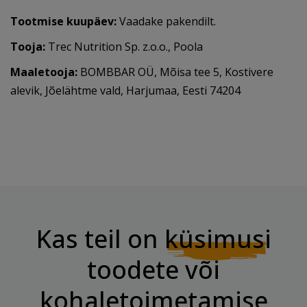
Tootmise kuupäev:
Vaadake pakendilt.
Tooja:
Trec Nutrition Sp. z.o.o., Poola
Maaletooja:
BOMBBAR OÜ, Mõisa tee 5, Kostivere
alevik, Jõelähtme vald, Harjumaa, Eesti 74204
Kas teil on
küsimusi
toodete või
kohaletoimetamise