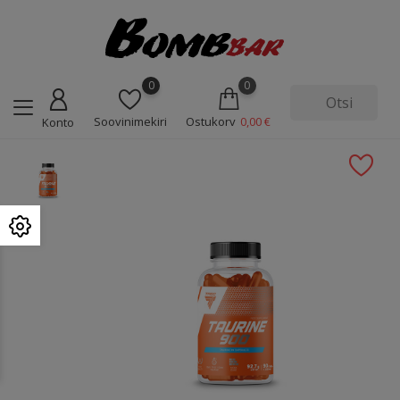
0
0
Soovinimekiri
Ostukorv
0,00 €
Konto