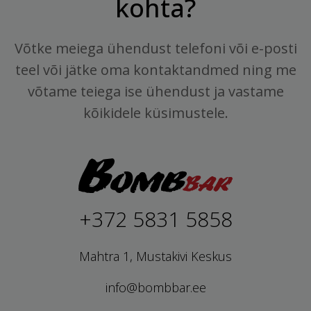
kohta?
Võtke meiega ühendust telefoni või e-posti
teel või jätke oma kontaktandmed ning me
võtame teiega ise ühendust ja vastame
kõikidele küsimustele.
+372 5831 5858
Mahtra 1, Mustakivi Keskus
info@bombbar.ee