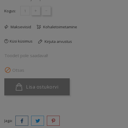
+
-
Kogus:
Makseviisid
Kohaletoimetamine
Küsi küsimus
Kirjuta arvustus
Toodet pole saadaval!

Otsas
Lisa ostukorvi
Jaga: