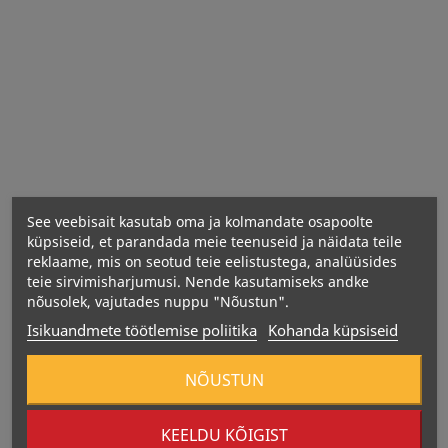
See veebisait kasutab oma ja kolmandate osapoolte
küpsiseid, et parandada meie teenuseid ja näidata teile
reklaame, mis on seotud teie eelistustega, analüüsides
teie sirvimisharjumusi. Nende kasutamiseks andke
nõusolek, vajutades nuppu "Nõustun".
Isikuandmete töötlemise poliitika
Kohanda küpsiseid
Energiasisaldus: 0 kcal / 0kJ
NÕUSTUN
rasvad - 0 g;
süsivesikud - 0 g;
KEELDU KÕIGIST
valgud - 0 g;