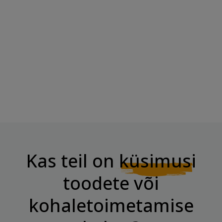
Tootmise kuupäev:
Kas teil on
küsimusi
toodete või
kohaletoimetamise