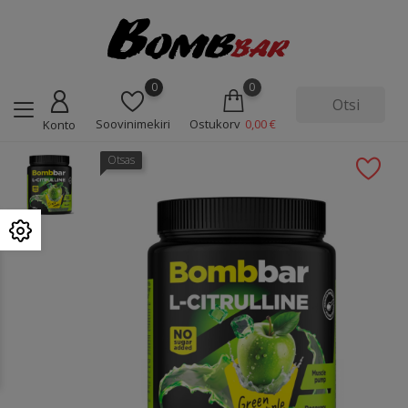
0
0
Soovinimekiri
Ostukorv
0,00 €
Konto
Otsas