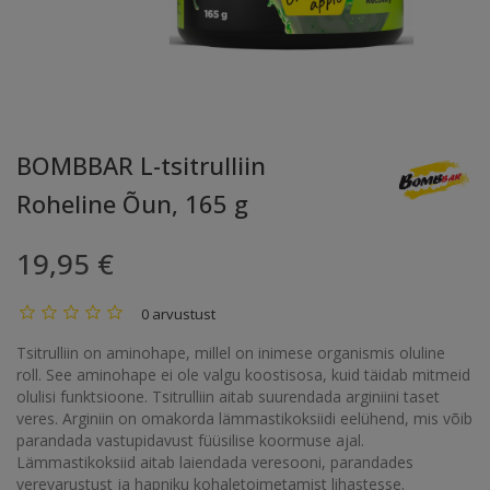
BOMBBAR L-tsitrulliin
Roheline Õun, 165 g
19,95 €
0 arvustust
Tsitrulliin on aminohape, millel on inimese organismis oluline
roll. See aminohape ei ole valgu koostisosa, kuid täidab mitmeid
olulisi funktsioone. Tsitrulliin aitab suurendada arginiini taset
veres. Arginiin on omakorda lämmastikoksiidi eelühend, mis võib
parandada vastupidavust füüsilise koormuse ajal.
Lämmastikoksiid aitab laiendada veresooni, parandades
verevarustust ja hapniku kohaletoimetamist lihastesse.