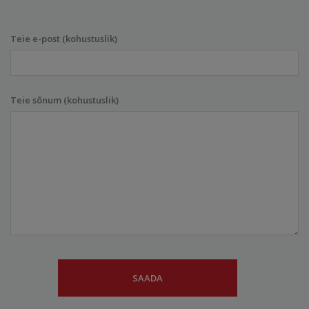
Teie e-post (kohustuslik)
Teie sõnum (kohustuslik)