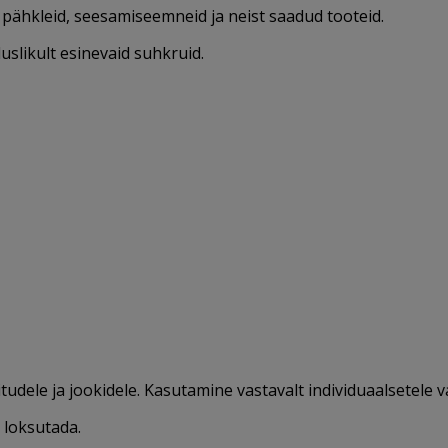
, pähkleid, seesamiseemneid ja neist saadud tooteid.
uslikult esinevaid suhkruid.
dele ja jookidele. Kasutamine vastavalt individuaalsetele v
 loksutada.