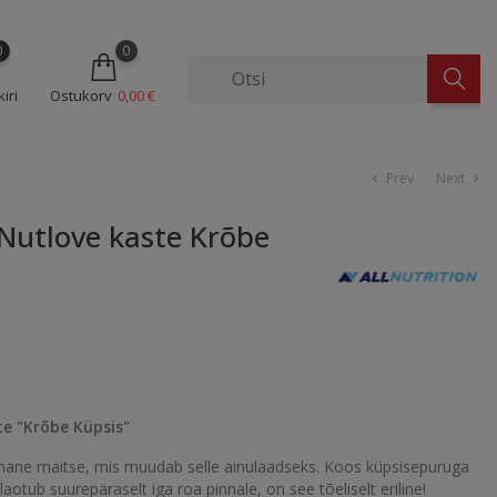
0
0
iri
Ostukorv
0,00 €
Prev
Next
chevron_left
chevron_right
utlove kaste Krõbe
e "Krõbe Küpsis"
mane maitse, mis muudab selle ainulaadseks. Koos küpsisepuruga
laotub suurepäraselt iga roa pinnale, on see tõeliselt eriline!