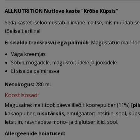
ALLNUTRITION Nutlove kaste "Krõbe Küpsis"
Seda kastet iseloomustab piimane maitse, mis muudab sell
tõeliselt eriline!
Ei sisalda transrasvu ega palmiõli
. Magustatud maltitoo
Väga kreemjas
Sobib roogadele, magustoitudele ja jookidele
Ei sisalda palmirasva
Netokogus:
280 ml
Koostisosad:
Magusaine: maltitool; päevalilleõli; koorepulber (11%) [
pi
kakaopulber,
nisutärklis
, emulgaator: letsitiin, sool, 
letsitiin, rasvhapete mono- ja diglütseriidid, sool.
Allergeenide hoiatused: