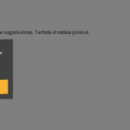
ke sügavkülmas. Tarbida 4 nädala jooksul.
ie
Otsas
379 Kcal