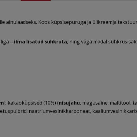
e ainulaadseks. Koos küpsisepuruga ja ülikreemja tekstuuri
liga –
ilma lisatud suhkruta
, ning väga madal suhkrusisald
im
]; kakaoküpsised (10%) (
nisujahu
, magusaine: maltitool, 
küpsetuspulbrid: naatriumvesinikkarbonaat, kaaliumvesinikk