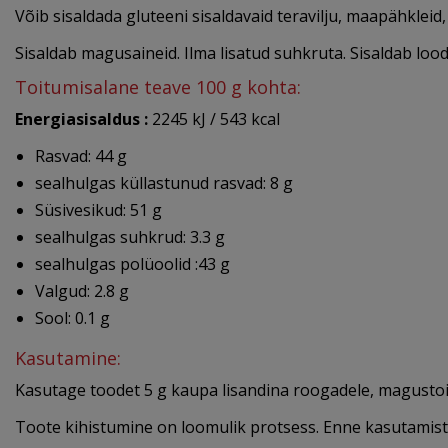
Võib sisaldada gluteeni sisaldavaid teravilju, maapähkleid
Sisaldab magusaineid. Ilma lisatud suhkruta. Sisaldab lood
Toitumisalane teave 100 g kohta:
Energiasisaldus :
2245 kJ / 543 kcal
Rasvad: 44 g
sealhulgas küllastunud rasvad: 8 g
Süsivesikud: 51 g
sealhulgas suhkrud: 3.3 g
sealhulgas polüoolid :43 g
Valgud: 2.8 g
Sool: 0.1 g
Kasutamine:
Kasutage toodet 5 g kaupa lisandina roogadele, magustoitu
Toote kihistumine on loomulik protsess. Enne kasutamist