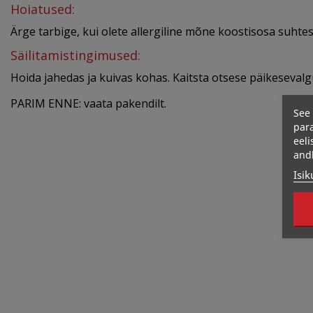
Hoiatused:
Ärge tarbige, kui olete allergiline mõne koostisosa suhtes
Säilitamistingimused:
Hoida jahedas ja kuivas kohas. Kaitsta otsese päikeseval
PARIM ENNE: vaata pakendilt.
See 
para
eeli
and
Isik
Otsas
339 Kcal