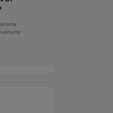
?
tke oma
 vastame