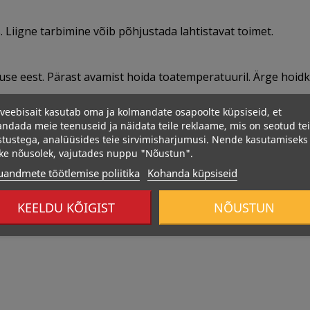
. Liigne tarbimine võib põhjustada lahtistavat toimet.
guse eest. Pärast avamist hoida toatemperatuuril. Ärge hoid
veebisait kasutab oma ja kolmandate osapoolte küpsiseid, et
ndada meie teenuseid ja näidata teile reklaame, mis on seotud te
stustega, analüüsides teie sirvimisharjumusi. Nende kasutamiseks
ke nõusolek, vajutades nuppu "Nõustun".
uandmete töötlemise poliitika
Kohanda küpsiseid
KEELDU KÕIGIST
NÕUSTUN
Otsas
452 Kcal