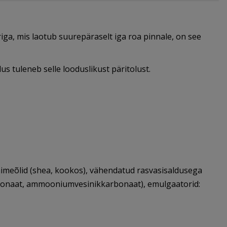
ga, mis laotub suurepäraselt iga roa pinnale, on see
us tuleneb selle looduslikust päritolust.
taimeõlid (shea, kookos), vähendatud rasvasisaldusega
arbonaat, ammooniumvesinikkarbonaat), emulgaatorid: