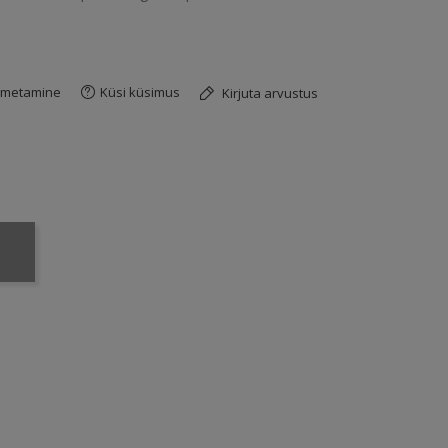
imetamine
Küsi küsimus
Kirjuta arvustus