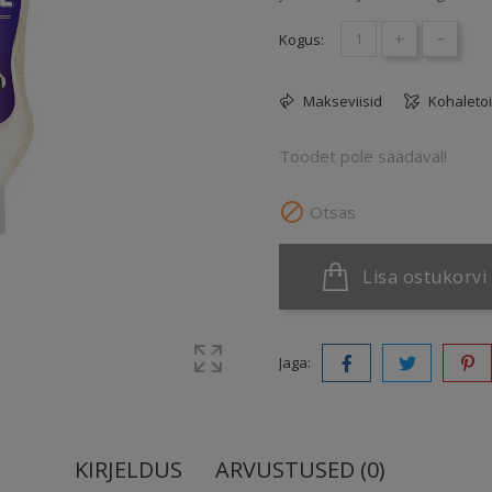
+
-
Kogus:
Makseviisid
Kohaleto
Toodet pole saadaval!

Otsas
Lisa ostukorvi
Jaga:
KIRJELDUS
ARVUSTUSED (0)