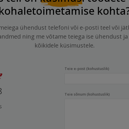
kohaletoimetamise kohta
meiega ühendust telefoni või e-posti teel või jä
andmed ning me võtame teiega ise ühendust ja
kõikidele küsimustele.
Teie e-post (kohustuslik)
8
Teie sõnum (kohustuslik)
s