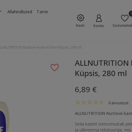
rrow_down
Allahindlused
Tarne
Keel:
Soovinimek
Konto
LLNUTRITION Nutlove kaste Krõbe Küpsis, 280 ml
ALLNUTRITION N
Küpsis, 280 ml
6,89 €
0 arvustust
ALLNUTRITION Nutlove kast
Seda kastet iseloomustab pii
ja ülikreemja tekstuuriga, mis 