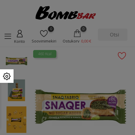
0
0
Soovinimekiri
Ostukorv
0,00 €
Konto
460 Kcal