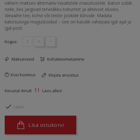
vähem maitsev alternatiiv tavalistele maiustustele. Baton sobib
neile, kes järgivad tervislikku toitumist ja aktiivset eluviisi.
Ideaalne tee, kohvi või teiste jookide kõrvale. Madala
kalorsusega magustoidud – see on kasulik vahepala igal ajal ja
igal pool.
+
-
Kogus:
Makseviisid
Kohaletoimetamine
Küsi küsimus
Kirjuta arvustus
11
Kiirusta! Ainult
Laos alles!

Laos
Lisa ostukorvi