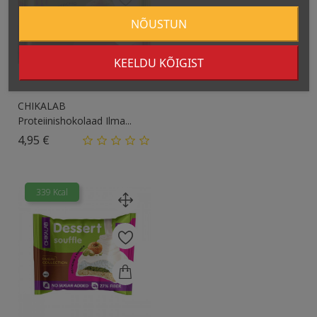
NÕUSTUN
KEELDU KÕIGIST
CHIKALAB
Proteiinishokolaad Ilma...
Hind
4,95 €
339 Kcal