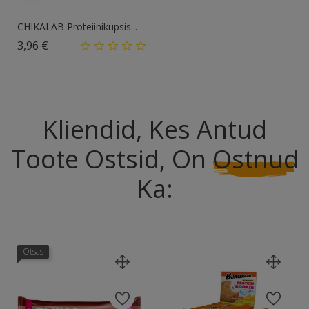
CHIKALAB Proteiiniküpsis...
Hind
3,96 €
Kliendid, Kes Antud
Toote Ostsid, On
Ostnud
Ka:
Otsas