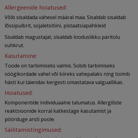
Allergeenide hoiatused:
Võib sisaldada vähesel määral maa. Sisaldab sisaldab
lõssipulbrit, sojaletsitiini, pistaatsiapähkleid
Sisaldab magustajat, sisaldab looduslikku päritolu
suhkrut.
Kasutamine:
Toode on tarbimiseks valmis. Sobib tarbimiseks
söögikordade vahel või kiireks vahepalaks ning toimib
hästi kui täiendav kergesti omastatava valguallikas.
Hoiatused:
Komponentide individuaalne talumatus. Allergiliste
reaktsioonide korral katkestage kasutamist ja
pöörduge arsti poole.
Säilitamistingimused: