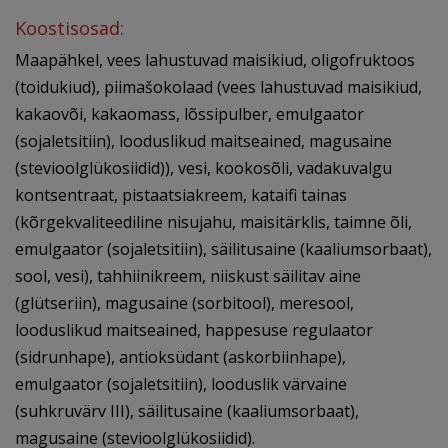
Koostisosad:
Maapähkel, vees lahustuvad maisikiud, oligofruktoos
(toidukiud), piimašokolaad (vees lahustuvad maisikiud,
kakaovõi, kakaomass, lõssipulber, emulgaator
(sojaletsitiin), looduslikud maitseained, magusaine
(stevioolglükosiidid)), vesi, kookosõli, vadakuvalgu
kontsentraat, pistaatsiakreem, kataifi tainas
(kõrgekvaliteediline nisujahu, maisitärklis, taimne õli,
emulgaator (sojaletsitiin), säilitusaine (kaaliumsorbaat),
sool, vesi), tahhiinikreem, niiskust säilitav aine
(glütseriin), magusaine (sorbitool), meresool,
looduslikud maitseained, happesuse regulaator
(sidrunhape), antioksüdant (askorbiinhape),
emulgaator (sojaletsitiin), looduslik värvaine
(suhkruvärv III), säilitusaine (kaaliumsorbaat),
magusaine (stevioolglükosiidid).