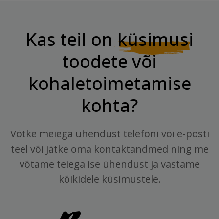
Kas teil on
küsimusi
toodete või
kohaletoimetamise
kohta?
Võtke meiega ühendust telefoni või e-posti
teel või jätke oma kontaktandmed ning me
võtame teiega ise ühendust ja vastame
kõikidele küsimustele.