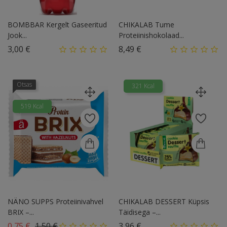
BOMBBAR Kergelt Gaseeritud
CHIKALAB Tume
Jook...
Proteiinishokolaad...
Hind
Hind
3,00 €
8,49 €
Otsas
321 Kcal
519 Kcal
NÄNO SUPPS Proteiinivahvel
CHIKALAB DESSERT Küpsis
BRIX –...
Täidisega –...
Tavahind
Hind
Hind
0,75 €
1,50 €
3,96 €