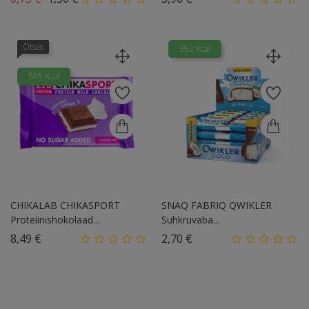
Otsas
392 Kcal
505 Kcal
CHIKALAB CHIKASPORT
SNAQ FABRIQ QWIKLER
Proteiinishokolaad...
Suhkruvaba...
Hind
Hind
8,49 €
2,70 €