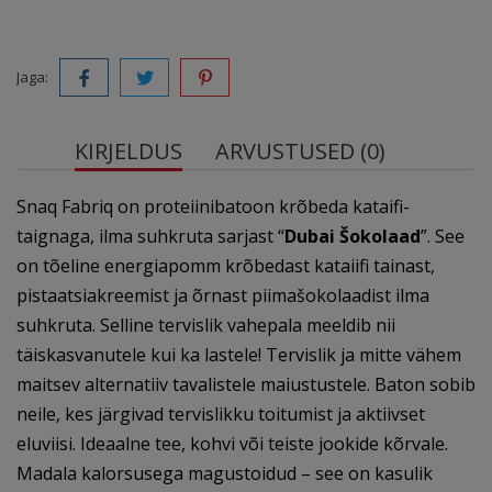
Jaga:
KIRJELDUS
ARVUSTUSED (0)
Snaq Fabriq on proteiinibatoon krõbeda kataifi-
taignaga, ilma suhkruta sarjast “
Dubai Šokolaad
”. See
on tõeline energiapomm krõbedast kataiifi tainast,
pistaatsiakreemist ja õrnast piimašokolaadist ilma
suhkruta. Selline tervislik vahepala meeldib nii
täiskasvanutele kui ka lastele! Tervislik ja mitte vähem
maitsev alternatiiv tavalistele maiustustele. Baton sobib
neile, kes järgivad tervislikku toitumist ja aktiivset
eluviisi. Ideaalne tee, kohvi või teiste jookide kõrvale.
Madala kalorsusega magustoidud – see on kasulik