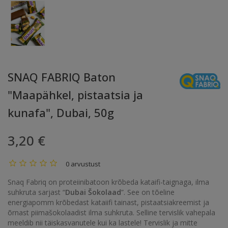
SNAQ FABRIQ Baton
"Maapähkel, pistaatsia ja
kunafa", Dubai, 50g
3,20 €
0 arvustust
Snaq Fabriq on proteiinibatoon krõbeda kataifi-taignaga, ilma
suhkruta sarjast “
Dubai Šokolaad
”. See on tõeline
energiapomm krõbedast kataiifi tainast, pistaatsiakreemist ja
õrnast piimašokolaadist ilma suhkruta. Selline tervislik vahepala
meeldib nii täiskasvanutele kui ka lastele! Tervislik ja mitte