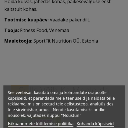
Hoida kuivas, jahedas kohas, päikesevalguse eest
kaitstult kohas.
Tootmise kuupäev:
Vaadake pakendilt.
Tooja:
Fitness Food, Venemaa
Maaletooja:
SportFit Nutrition OÜ, Estonia
Sulle Võib Ka Meeldida
See veebisait kasutab oma ja kolmandate osapoolte
küpsiseid, et parandada meie teenuseid ja näidata teile
reklaame, mis on seotud teie eelistustega, analüüsides
Otsas
teie sirvimisharjumusi. Nende kasutamiseks andke
nõusolek, vajutades nuppu "Nõustun".
516 Kcal
Isikuandmete töötlemise poliitika
Kohanda küpsiseid