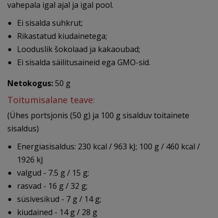
vahepala igal ajal ja igal pool.
Ei sisalda suhkrut;
Rikastatud kiudainetega;
Looduslik šokolaad ja kakaoubad;
Ei sisalda säilitusaineid ega GMO-sid.
Netokogus:
50 g
Toitumisalane teave:
(Ühes portsjonis (50 g) ja 100 g sisalduv toitainete
sisaldus)
Energiasisaldus: 230 kcal / 963 kJ; 100 g / 460 kcal /
1926 kJ
valgud - 7.5 g / 15 g;
rasvad - 16 g / 32 g;
süsivesikud - 7 g / 14 g;
kiudained - 14 g / 28 g