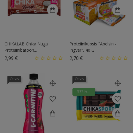
CHIKALAB Chika Nuga
Proteiiniküpsis "Apelsin -
Proteiinibatoon...
Ingver", 40 G
Hind
Hind
2,99 €
2,70 €
Otsas
Otsas
537 Kcal