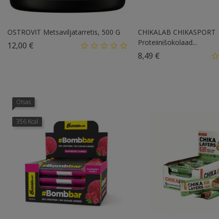
OSTROVIT Metsaviljatarretis, 500 G
CHIKALAB CHIKASPORT
Proteiinišokolaad...
Hind
12,00 €
Hind
8,49 €
Otsas
356 Kcal