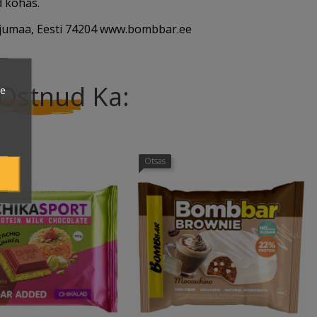
d kohas.
rjumaa, Eesti 74204 www.bombbar.ee
Ostnud
Ka:
ie
Otsas