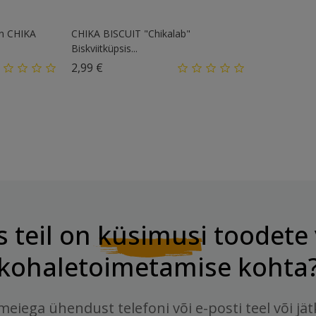
on CHIKA
CHIKA BISCUIT "Chikalab"
Biskviitküpsis...
Hind
2,99 €
s teil on
küsimusi
toodete 
kohaletoimetamise kohta
meiega ühendust telefoni või e-posti teel või jä