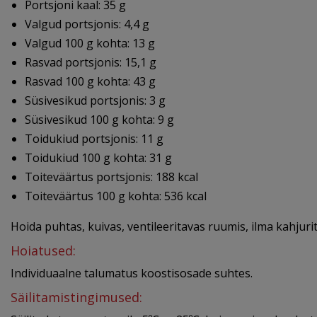
Portsjoni kaal: 35 g
Valgud portsjonis: 4,4 g
Valgud 100 g kohta: 13 g
Rasvad portsjonis: 15,1 g
Rasvad 100 g kohta: 43 g
Süsivesikud portsjonis: 3 g
Süsivesikud 100 g kohta: 9 g
Toidukiud portsjonis: 11 g
Toidukiud 100 g kohta: 31 g
Toiteväärtus portsjonis: 188 kcal
Toiteväärtus 100 g kohta: 536 kcal
Hoida puhtas, kuivas, ventileeritavas ruumis, ilma kahjuri
Hoiatused:
Individuaalne talumatus koostisosade suhtes.
Säilitamistingimused: