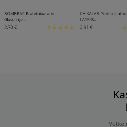
BOMBBAR Proteiinibatoon
CHIKALAB Proteiinibato
Glasuuriga...
LAYERS...
Hind
Hind
2,70 €
3,91 €
Ka
Võtke 