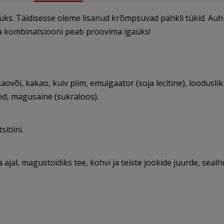
s. Täidisesse oleme lisanud krõmpsuvad pähkli tükid. Auhi
da kombinatsiooni peab proovima igaüks!
ovõi, kakao, kuiv piim, emulgaator (soja lecitine), loodusl
ed, magusaine (sukraloos).
itiini.
ajal, magustoidiks tee, kohvi ja teiste jookide juurde, sealh