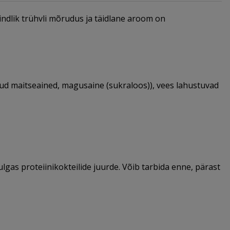
ndlik trühvli mõrudus ja täidlane aroom on
ikud maitseained, magusaine (sukraloos)), vees lahustuvad
ulgas proteiinikokteilide juurde. Võib tarbida enne, pärast