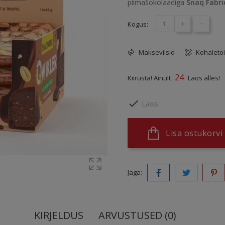
piimašokolaadiga
Snaq Fabri
+
-
Kogus:
Makseviisid
Kohaleto
24
Kiirusta! Ainult
Laos alles!

Laos
Lisa ostukorvi
Jaga:
KIRJELDUS
ARVUSTUSED (0)