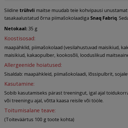
Siidine
trühvli
maitse muudab teie kohvipausi unustamatuk
tasakaalustatud õrna piimašokolaadiga
Snaq Fabriq
. Se
Netokaal:
35 g
Koostisosad:
maapähklid, piimašokolaad (vesilahustuvad maisikiud, kaka
maisikiud, kakaopulber, kookosõli, looduslikud maitseain
Allergeenide hoiatused:
Sisaldab: maapähkleid, piimašokolaadi, lõssipulbrit, sojalets
Kasutamine:
Sobib kasutamiseks pärast treeningut, igal ajal toidukorra 
või treeningu ajal, võtta kaasa reisile või tööle.
Toitumisalane teave:
(Toiteväärtus 100 g toote kohta)