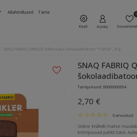
rrow_down
Allahindlused
Tarne
Keel:
Soovinimek
Konto
SNAQ FABRIQ QWIKLER Suhkruvaba šokolaadibatoon "Trühvel", 35g
SNAQ FABRIQ Q
šokolaadibatoon
Tarnija kood:
00000000054
2,70 €
0 arvustust
Siidine
trühvli
maitse muudab 
krõmpsuvad pähkli tükid. Auhi