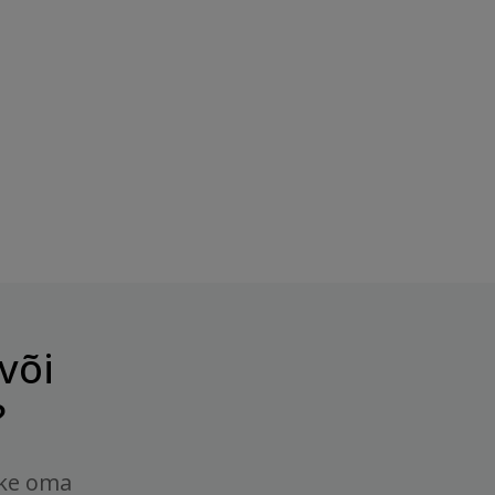
või
?
tke oma