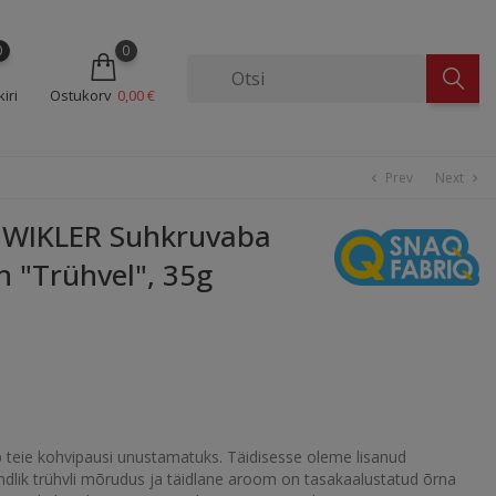
0
0
iri
Ostukorv
0,00 €
Prev
Next
chevron_left
chevron_right
WIKLER Suhkruvaba
 "Trühvel", 35g
teie kohvipausi unustamatuks. Täidisesse oleme lisanud
ndlik trühvli mõrudus ja täidlane aroom on tasakaalustatud õrna