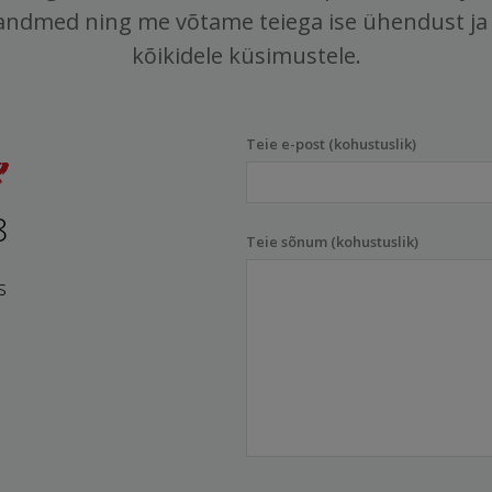
andmed ning me võtame teiega ise ühendust ja
kõikidele küsimustele.
Teie e-post (kohustuslik)
8
Teie sõnum (kohustuslik)
s