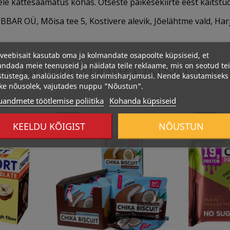
tele kättesaamatus kohas. Otseste päikesekiirte eest kaitstu
AR OÜ, Mõisa tee 5, Kostivere alevik, Jõelähtme vald, Ha
veebisait kasutab oma ja kolmandate osapoolte küpsiseid, et
Kes Antud Toote Ostsid, On
ndada meie teenuseid ja näidata teile reklaame, mis on seotud te
stustega, analüüsides teie sirvimisharjumusi. Nende kasutamiseks
ke nõusolek, vajutades nuppu "Nõustun".
uandmete töötlemise poliitika
Kohanda küpsiseid
Otsas
Otsas
KEELDU KÕIGIST
NÕUSTUN
516 Kcal