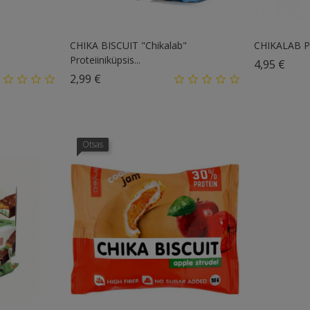
CHIKA BISCUIT "Сhikalab"
CHIKALAB Pro
Proteiiniküpsis...
Hind
4,95 €
Hind
2,99 €
Otsas