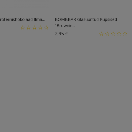
teiinishokolaad Ilma...
BOMBBAR Glasuuritud Küpsised
"Brownie...
Hind
2,95 €