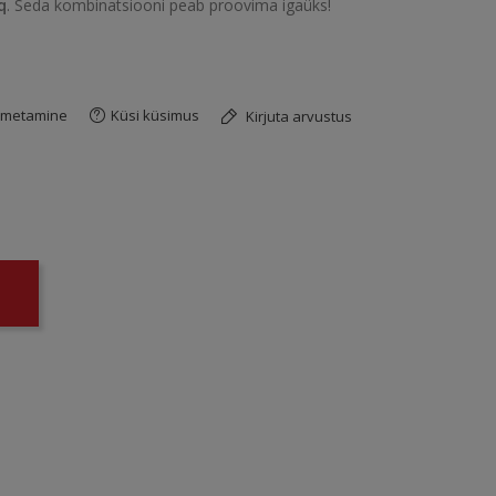
q
. Seda kombinatsiooni peab proovima igaüks!
imetamine
Küsi küsimus
Kirjuta arvustus