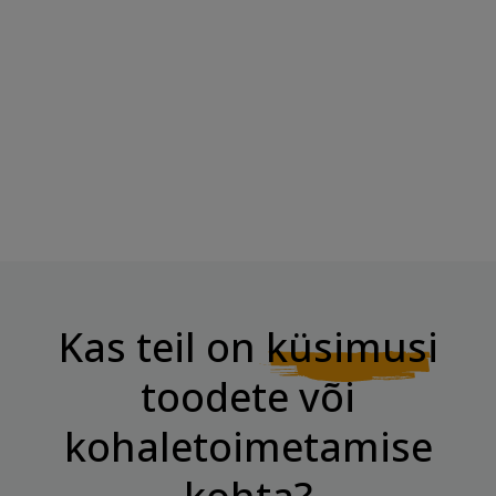
Tootmise kuupäev:
Kas teil on
küsimusi
toodete või
kohaletoimetamise