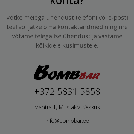
kohta?
Võtke meiega ühendust telefoni või e-posti
teel või jätke oma kontaktandmed ning me
võtame teiega ise ühendust ja vastame
kõikidele küsimustele.
+372 5831 5858
Mahtra 1, Mustakivi Keskus
info@bombbar.ee