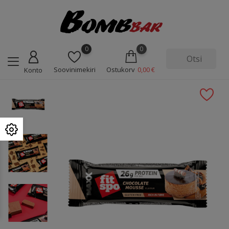
0
0
Soovinimekiri
Ostukorv
0,00 €
Konto