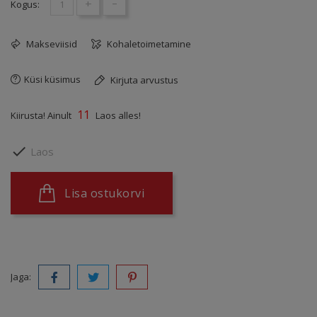
+
-
Kogus:
Makseviisid
Kohaletoimetamine
Küsi küsimus
Kirjuta arvustus
11
Kiirusta! Ainult
Laos alles!

Laos
Lisa ostukorvi
Jaga: