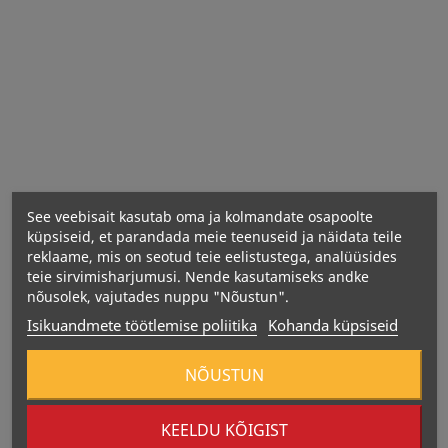
Netokogus:
Energeetiline väärtus: 1593 kJ / 382 kcal
Rasvad: 17,9 g
– millest küllastunud rasvhapped: 7,5 g
Süsivesikud: 22,5 g
See veebisait kasutab oma ja kolmandate osapoolte
– millest suhkrud: 4,6 g
küpsiseid, et parandada meie teenuseid ja näidata teile
Kiudained: 6,0 g
reklaame, mis on seotud teie eelistustega, analüüsides
Valgud: 35,2 g
teie sirvimisharjumusi. Nende kasutamiseks andke
nõusolek, vajutades nuppu "Nõustun".
Sool: 0,3 g
Isikuandmete töötlemise poliitika
Kohanda küpsiseid
NÕUSTUN
KEELDU KÕIGIST