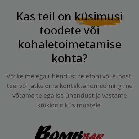
Kas teil on
küsimusi
toodete või
kohaletoimetamise
kohta?
Võtke meiega ühendust telefoni või e-posti
teel või jätke oma kontaktandmed ning me
võtame teiega ise ühendust ja vastame
kõikidele küsimustele.