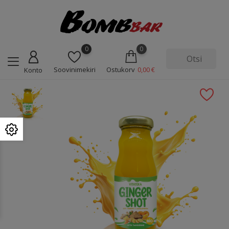
0
0
Soovinimekiri
Ostukorv
0,00 €
Konto