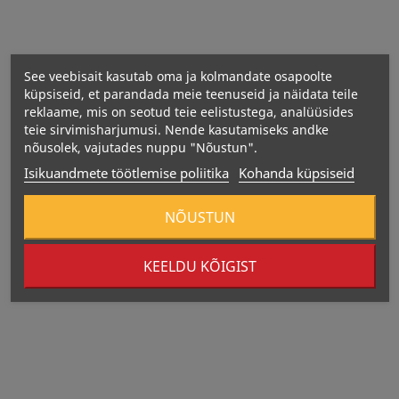
See veebisait kasutab oma ja kolmandate osapoolte
küpsiseid, et parandada meie teenuseid ja näidata teile
reklaame, mis on seotud teie eelistustega, analüüsides
teie sirvimisharjumusi. Nende kasutamiseks andke
nõusolek, vajutades nuppu "Nõustun".
Energiasisaldus: 183 kJ / 44 kcal
Isikuandmete töötlemise poliitika
Kohanda küpsiseid
Rasvad: 0,2 g, millest küllastunud rasvhapped: 0 g
Süsivesikud: 10,6 g, millest suhkrud: 9,9 g
NÕUSTUN
Kiudained: 1,5 g
Valgud: 0,8 g
KEELDU KÕIGIST
Sool: 0,03 g