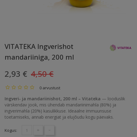
VITATEKA Ingverishot
mandariiniga, 200 ml
2,93 €
4,50 €
0 arvustust
Ingveri- ja mandariinishot, 200 ml – Vitateka
— looduslik
värskendav jook, mis ühendab mandariinimahla (80%) ja
ingverimahla (20%) kasulikkuse. Ideaalne immuunsuse
toetamiseks, annab energiat ja elujõudu kogu päevaks.
+
-
Kogus: