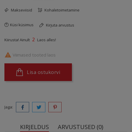
Makseviisid
Kohaletoimetamine
Küsi küsimus
Kirjuta arvustus
2
Kiirusta! Ainult
Laos alles!

Viimased tooted laos
Lisa ostukorvi
Jaga:
KIRJELDUS
ARVUSTUSED (0)