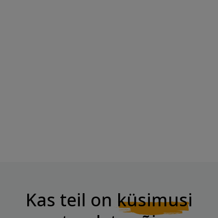
BOMBBAR Proteiiniküpsis
CHIKALAB DESSERT Küpsis...
"Vaarika...
Hind
3,96 €
Hind
2,70 €
Kas teil on
küsimusi