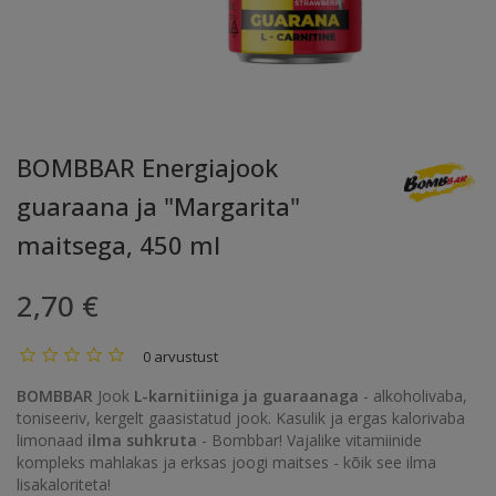
BOMBBAR Energiajook
guaraana ja "Margarita"
maitsega, 450 ml
2,70 €
0 arvustust
BOMBBAR
Jook
L-karnitiiniga ja guaraanaga
- alkoholivaba,
toniseeriv, kergelt gaasistatud jook. Kasulik ja ergas kalorivaba
limonaad
ilma suhkruta
- Bombbar! Vajalike vitamiinide
kompleks mahlakas ja erksas joogi maitses - kõik see ilma
lisakaloriteta!