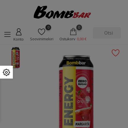
0
0
Soovinimekiri
Ostukorv
0,00 €
Konto