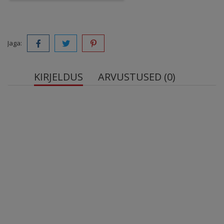
Jaga:
KIRJELDUS
ARVUSTUSED (0)
BOMBBAR
L-karnitiiniga ja guaraanaga
ilma suhkruta