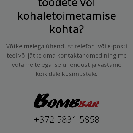
toodete või
kohaletoimetamise
kohta?
Võtke meiega ühendust telefoni või e-posti
teel või jätke oma kontaktandmed ning me
võtame teiega ise ühendust ja vastame
kõikidele küsimustele.
+372 5831 5858