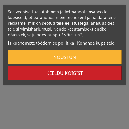
Vitamiin B12 – 0,1 µg
See veebisait kasutab oma ja kolmandate osapoolte
küpsiseid, et parandada meie teenuseid ja näidata teile
reklaame, mis on seotud teie eelistustega, analüüsides
teie sirvimisharjumusi. Nende kasutamiseks andke
nõusolek, vajutades nuppu "Nõustun".
Isikuandmete töötlemise poliitika
Kohanda küpsiseid
NÕUSTUN
KEELDU KÕIGIST
Tootmise kuupäev: