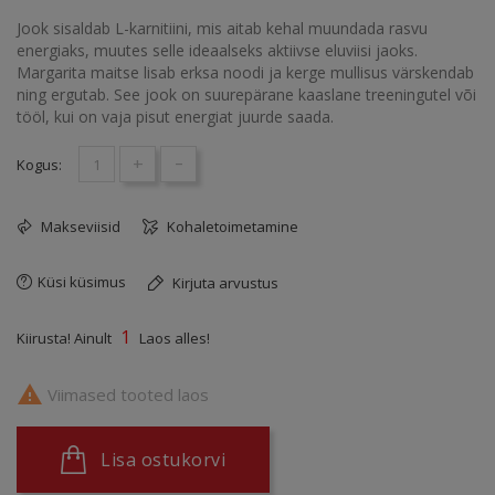
Jook sisaldab L-karnitiini, mis aitab kehal muundada rasvu
energiaks, muutes selle ideaalseks aktiivse eluviisi jaoks.
Margarita maitse lisab erksa noodi ja kerge mullisus värskendab
ning ergutab. See jook on suurepärane kaaslane treeningutel või
tööl, kui on vaja pisut energiat juurde saada.
+
-
Kogus:
Makseviisid
Kohaletoimetamine
Küsi küsimus
Kirjuta arvustus
1
Kiirusta! Ainult
Laos alles!

Viimased tooted laos
Lisa ostukorvi