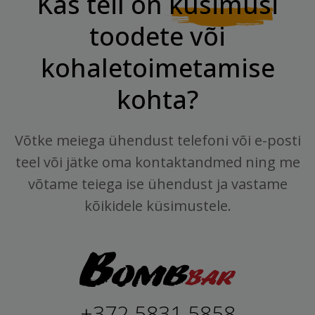
Kas teil on
küsimusi
toodete või
kohaletoimetamise
kohta?
Võtke meiega ühendust telefoni või e-posti
teel või jätke oma kontaktandmed ning me
võtame teiega ise ühendust ja vastame
kõikidele küsimustele.
+372 5831 5858