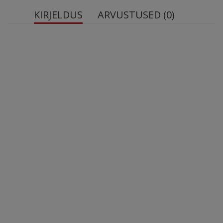
KIRJELDUS
ARVUSTUSED (0)
CHOCO
Bombbar
Meie kreem varustab keha tervislike rasvade ja
valguga. Bombbari kreemiga on maiustustest
loobumine lihtsam!
Suurepärane pikaajalise energiaallikas tänu kõrgele
süsivesikute ja rasvade sisaldusele. Šokolaadi ja
sarapuupähkli maitse kombinatsioon pakub tõelist
naudingut.