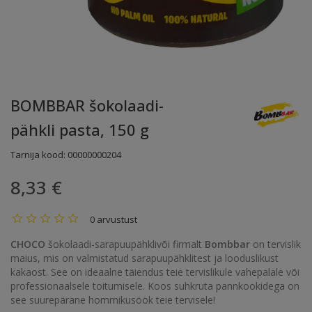
BOMBBAR šokolaadi-
pähkli pasta, 150 g
Tarnija kood:
00000000204
8,33 €
0 arvustust
CHOCO
šokolaadi-sarapuupähklivõi firmalt
Bombbar
on tervislik
maius, mis on valmistatud sarapuupähklitest ja looduslikust
kakaost. See on ideaalne täiendus teie tervislikule vahepalale või
professionaalsele toitumisele. Koos suhkruta pannkookidega on
see suurepärane hommikusöök teie tervisele!