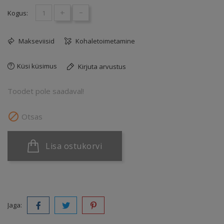
+
-
Kogus:
Makseviisid
Kohaletoimetamine
Küsi küsimus
Kirjuta arvustus
Toodet pole saadaval!

Otsas
Lisa ostukorvi
Jaga: