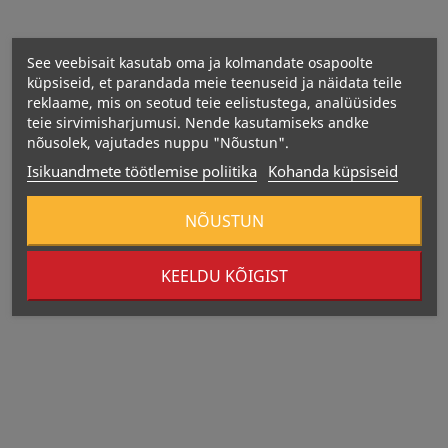
See veebisait kasutab oma ja kolmandate osapoolte
küpsiseid, et parandada meie teenuseid ja näidata teile
reklaame, mis on seotud teie eelistustega, analüüsides
teie sirvimisharjumusi. Nende kasutamiseks andke
nõusolek, vajutades nuppu "Nõustun".
Isikuandmete töötlemise poliitika
Kohanda küpsiseid
NÕUSTUN
KEELDU KÕIGIST
Otsas
350 Kcal
381 Kcal