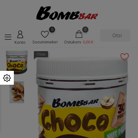
0
0
Soovinimekiri
Ostukorv
0,00 €
Konto
Otsas