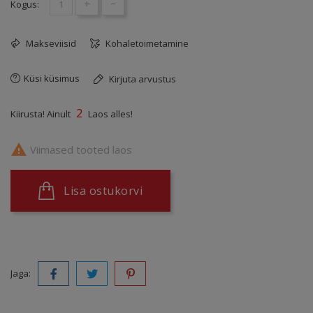
+
-
Kogus:
Makseviisid
Kohaletoimetamine
Küsi küsimus
Kirjuta arvustus
2
Kiirusta! Ainult
Laos alles!

Viimased tooted laos
Lisa ostukorvi
Jaga: