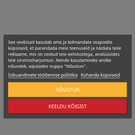
Koostisosad:
See veebisait kasutab oma ja kolmandate osapoolte
küpsiseid, et parandada meie teenuseid ja näidata teile
reklaame, mis on seotud teie eelistustega, analüüsides
teie sirvimisharjumusi. Nende kasutamiseks andke
Toiteväärtused
nõusolek, vajutades nuppu "Nõustun".
Isikuandmete töötlemise poliitika
Kohanda küpsiseid
NÕUSTUN
KEELDU KÕIGIST