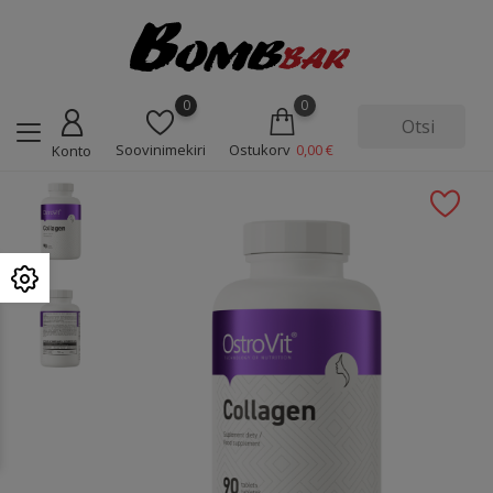
0
0
Soovinimekiri
Ostukorv
0,00 €
Konto