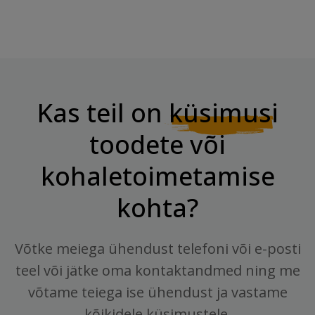
Kas teil on
küsimusi
toodete või
kohaletoimetamise
kohta?
Võtke meiega ühendust telefoni või e-posti
teel või jätke oma kontaktandmed ning me
võtame teiega ise ühendust ja vastame
kõikidele küsimustele.