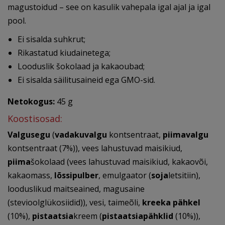
magustoidud – see on kasulik vahepala igal ajal ja igal
pool.
Ei sisalda suhkrut;
Rikastatud kiudainetega;
Looduslik šokolaad ja kakaoubad;
Ei sisalda säilitusaineid ega GMO-sid.
Netokogus:
45 g
Koostisosad:
Valgusegu
(
vadakuvalgu
kontsentraat,
piimavalgu
kontsentraat (7%)), vees lahustuvad maisikiud,
piima
šokolaad (vees lahustuvad maisikiud, kakaovõi,
kakaomass,
lõssipulber
, emulgaator (
soja
letsitiin),
looduslikud maitseained, magusaine
(stevioolglükosiidid)), vesi, taimeõli,
kreeka pähkel
(10%),
pistaatsia
kreem (
pistaatsiapähklid
(10%)),