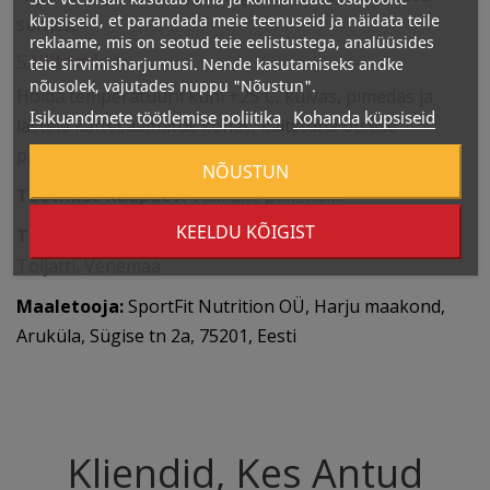
küpsiseid, et parandada meie teenuseid ja näidata teile
suhtes.
reklaame, mis on seotud teie eelistustega, analüüsides
Säilitamine:
teie sirvimisharjumusi. Nende kasutamiseks andke
nõusolek, vajutades nuppu "Nõustun".
Hoida temperatuuril kuni +25ºC, kuivas, pimedas ja
Isikuandmete töötlemise poliitika
Kohanda küpsiseid
lastele kättesaamatus kohas, kaitstuna otsese
päikesevalguse eest.
NÕUSTUN
Tootmise kuupäev:
Vaadake pakendilt.
KEELDU KÕIGIST
Tootja:
“FITNES FOOD”, Tupikovõi proezd 26, 445007
Toljatti, Venemaa
Maaletooja:
SportFit Nutrition OÜ, Harju maakond,
Aruküla, Sügise tn 2a, 75201, Eesti
Kliendid, Kes Antud