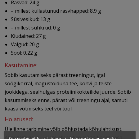
Rasvad: 24 g
– millest küllastunud rasvhapped: 8,9 g
Süsivesikud: 13 g
– millest suhkrud: 0 g
Kiudained: 27 g
Valgud: 20 g
Sool: 0,22 g
Kasutamine:
Sobib kasutamiseks pärast treeningut, igal
söögikorral, magustoiduna tee, kohvi ja teiste
jookidega, sealhulgas proteiinikokteilide juurde. Sobib
kasutamiseks enne, pärast või treeningu ajal, samuti
kaasa võtmiseks teel või tööl.
Hoiatused:
Üleliigne tarbimine võib põhjustada kõhulahtisust.
Ärge tarbige, kui olete allergiline mõne koostisosa
See veebisait kasutab oma ja kolmandate osapoolte