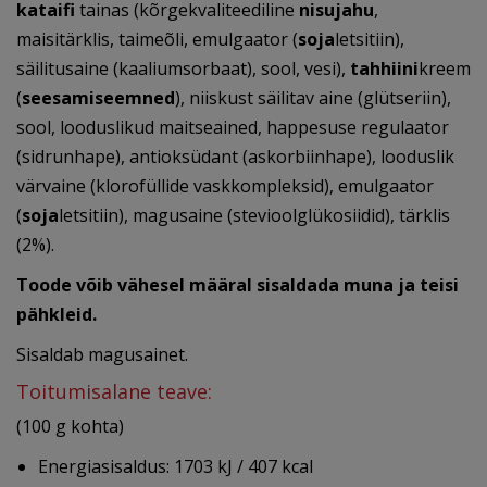
kataifi
tainas (kõrgekvaliteediline
nisujahu
,
maisitärklis, taimeõli, emulgaator (
soja
letsitiin),
säilitusaine (kaaliumsorbaat), sool, vesi),
tahhiini
kreem
(
seesamiseemned
), niiskust säilitav aine (glütseriin),
sool, looduslikud maitseained, happesuse regulaator
(sidrunhape), antioksüdant (askorbiinhape), looduslik
värvaine (klorofüllide vaskkompleksid), emulgaator
(
soja
letsitiin), magusaine (stevioolglükosiidid), tärklis
(2%).
Toode võib vähesel määral sisaldada muna ja teisi
pähkleid.
Sisaldab magusainet.
Toitumisalane teave:
(100 g kohta)
Energiasisaldus: 1703 kJ / 407 kcal