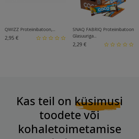
QWIZZ Proteiinibatoon,...
SNAQ FABRIQ Proteiinibatoon
Glasuuriga...
Hind
2,95 €
Hind
2,29 €
Kas teil on
küsimusi
toodete või
kohaletoimetamise