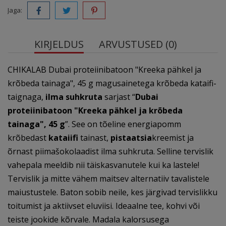
Jaga:
KIRJELDUS
ARVUSTUSED (0)
CHIKALAB Dubai proteiinibatoon "Kreeka pähkel ja
krõbeda tainaga", 45 g magusainetega krõbeda kataifi-
taignaga,
ilma suhkruta
sarjast “
Dubai
proteiinibatoon "Kreeka pähkel ja krõbeda
tainaga", 45 g
”. See on tõeline energiapomm
krõbedast
kataiifi
tainast,
pistaatsia
kreemist ja
õrnast piimašokolaadist ilma suhkruta. Selline tervislik
vahepala meeldib nii täiskasvanutele kui ka lastele!
Tervislik ja mitte vähem maitsev alternatiiv tavalistele
maiustustele. Baton sobib neile, kes järgivad tervislikku
toitumist ja aktiivset eluviisi. Ideaalne tee, kohvi või
teiste jookide kõrvale. Madala kalorsusega