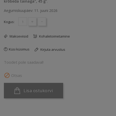
krõbeda tainaga", 45 g
”.
Aegumiskuupäev: 11. juuni 2026
+
-
Kogus:
Makseviisid
Kohaletoimetamine
Küsi küsimus
Kirjuta arvustus
Toodet pole saadaval!

Otsas
Lisa ostukorvi