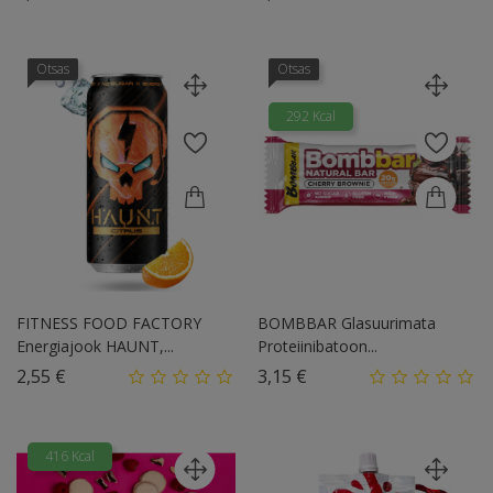
Otsas
Otsas
292 Kcal
FITNESS FOOD FACTORY
BOMBBAR Glasuurimata
Energiajook HAUNT,...
Proteiinibatoon...
Hind
Hind
2,55 €
3,15 €
416 Kcal