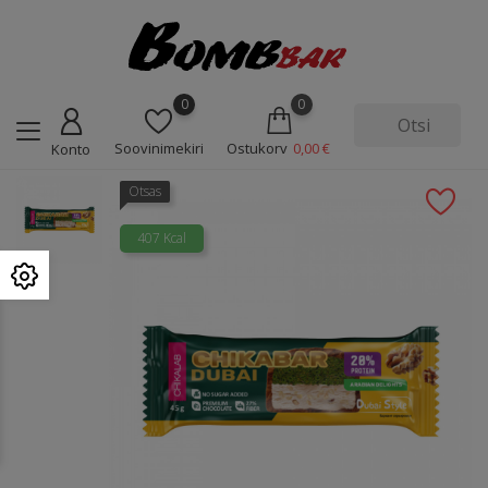
0
0
Soovinimekiri
Ostukorv
0,00 €
Konto
Otsas
407 Kcal