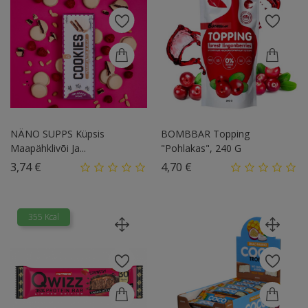
NÄNO SUPPS Küpsis
BOMBBAR Topping
Maapähklivõi Ja...
"Pohlakas", 240 G
Hind
Hind
3,74 €
4,70 €
355 Kcal