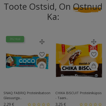
Toote Ostsid, On
Ostnud
Ka:
392 Kcal
SNAQ FABRIQ Proteiinibatoon
CHIKA BISCUIT Proteiiniküpsis
Glasuuriga...
- Taani...
Hind
Hind
2,29 €
3,25 €