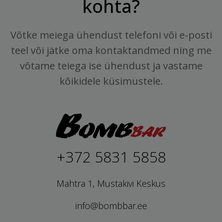
kohta?
Võtke meiega ühendust telefoni või e-posti
teel või jätke oma kontaktandmed ning me
võtame teiega ise ühendust ja vastame
kõikidele küsimustele.
+372 5831 5858
Mahtra 1, Mustakivi Keskus
info@bombbar.ee