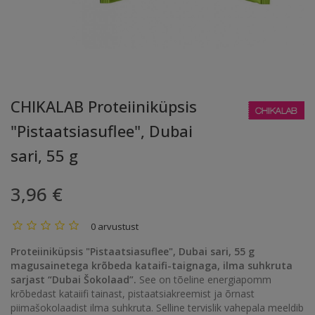
CHIKALAB Proteiiniküpsis
"Pistaatsiasuflee", Dubai
sari, 55 g
3,96 €
0 arvustust
Proteiiniküpsis "Pistaatsiasuflee", Dubai sari, 55 g
magusainetega krõbeda kataifi-taignaga, ilma suhkruta
sarjast “Dubai Šokolaad”.
See on tõeline energiapomm
krõbedast kataiifi tainast, pistaatsiakreemist ja õrnast
piimašokolaadist ilma suhkruta. Selline tervislik vahepala meeldib