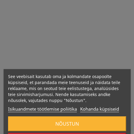
Tootmise kuupäev:
Tootja:
See veebisait kasutab oma ja kolmandate osapoolte
Maaletooja:
küpsiseid, et parandada meie teenuseid ja näidata teile
reklaame, mis on seotud teie eelistustega, analüüsides
teie sirvimisharjumusi. Nende kasutamiseks andke
nõusolek, vajutades nuppu "Nõustun".
Isikuandmete töötlemise poliitika
Kohanda küpsiseid
NÕUSTUN