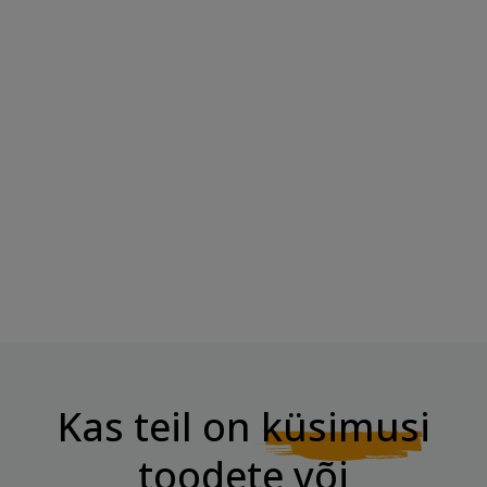
BOMBBAR Glasuuritud
BOMBBAR Proteiinibatoon
Batoon "Vaarikas...
Glasuurimata...
Hind
Hind
2,95 €
3,50 €
Kas teil on
küsimusi
toodete või