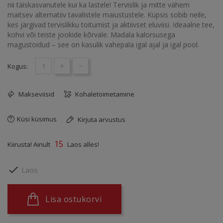
nii täiskasvanutele kui ka lastele! Tervislik ja mitte vähem
maitsev alternatiiv tavalistele maiustustele. Küpsis sobib neile,
kes järgivad tervislikku toitumist ja aktiivset eluviisi. Ideaalne tee,
kohvi või teiste jookide kõrvale. Madala kalorsusega
magustoidud – see on kasulik vahepala igal ajal ja igal pool.
+
-
Kogus:
Makseviisid
Kohaletoimetamine
Küsi küsimus
Kirjuta arvustus
15
Kiirusta! Ainult
Laos alles!

Laos
Lisa ostukorvi