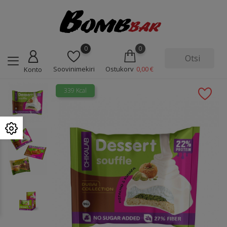
0
0
Soovinimekiri
Ostukorv
0,00 €
Konto
339 Kcal