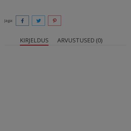
Jaga:
KIRJELDUS
ARVUSTUSED (0)
Proteiiniküpsis "Pistaatsiasuflee", Dubai sari, 55 g
magusainetega krõbeda kataifi-taignaga, ilma
suhkruta sarjast “Dubai Šokolaad”.