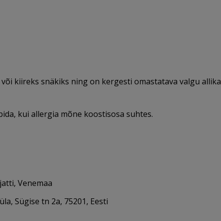
õi kiireks snäkiks ning on kergesti omastatava valgu allika
bida, kui allergia mõne koostisosa suhtes.
jatti, Venemaa
a, Sügise tn 2a, 75201, Eesti