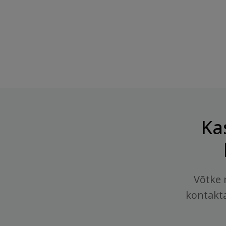
Hind
Hind
2,95 €
3,20 €
Ka
Võtke 
kontakt