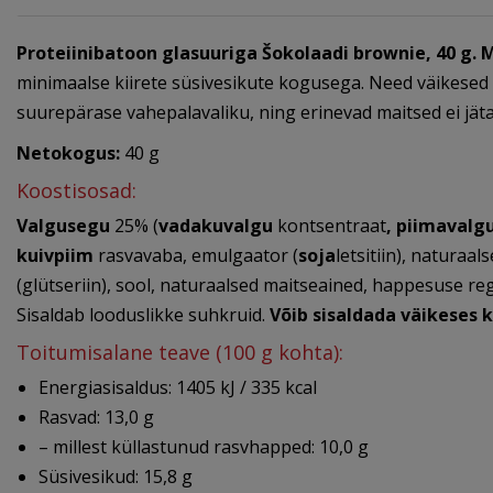
Proteiinibatoon glasuuriga Šokolaadi brownie, 40 g
. 
minimaalse kiirete süsivesikute kogusega. Need väikesed 
suurepärase vahepalavaliku, ning erinevad maitsed ei jät
Netokogus:
40 g
Koostisosad:
Valgusegu
25% (
vadakuvalgu
kontsentraat
, piimavalg
kuivpiim
rasvavaba, emulgaator (
soja
letsitiin), naturaa
(glütseriin), sool, naturaalsed maitseained, happesuse re
Sisaldab looduslikke suhkruid.
Võib sisaldada väikeses 
Toitumisalane teave (100 g kohta):
Energiasisaldus: 1405 kJ / 335 kcal
Rasvad: 13,0 g
– millest küllastunud rasvhapped: 10,0 g
Süsivesikud: 15,8 g