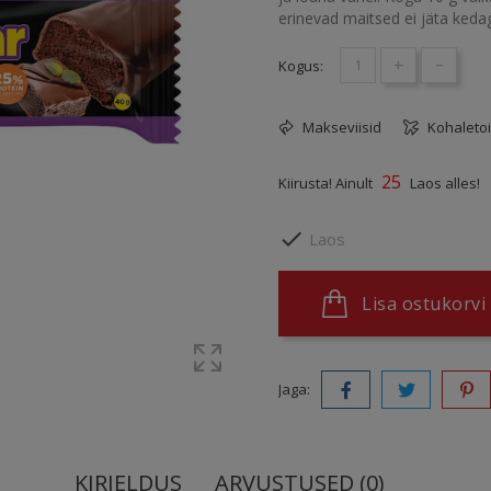
erinevad maitsed ei jäta keda
+
-
Kogus:
Makseviisid
Kohaleto
25
Kiirusta! Ainult
Laos alles!

Laos
Lisa ostukorvi
Jaga:
KIRJELDUS
ARVUSTUSED (0)