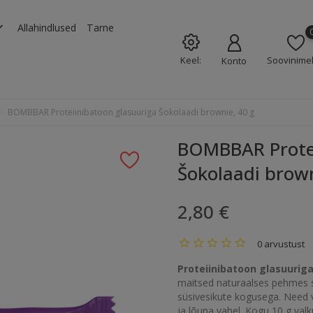
rrow_down
Allahindlused
Tarne
Keel:
Soovinimek
Konto
BOMBBAR Proteiinibatoon glasuuriga Šokolaadi brownie, 40 g
BOMBBAR Protei
Šokolaadi brown
2,80 €
0 arvustust
Proteiinibatoon glasuuriga
maitsed naturaalses pehmes su
süsivesikute kogusega. Need 
ja lõuna vahel. Kogu 10 g valk