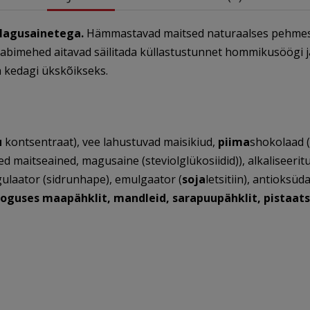
Magusainetega.
Hämmastavad maitsed naturaalses pehmes s
abimehed aitavad säilitada küllastustunnet hommikusöögi ja
a kedagi ükskõikseks.
u
kontsentraat), vee lahustuvad maisikiud,
piima
shokolaad (
lsed maitseained, magusaine (steviolglükosiidid)), alkaliseeri
gulaator (sidrunhape), emulgaator (
soja
letsitiin), antioksü
koguses maapähklit, mandleid, sarapuupähklit, pistaatsi