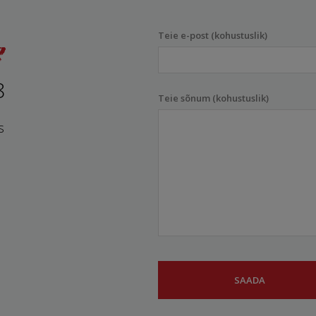
Teie e-post (kohustuslik)
8
Teie sõnum (kohustuslik)
s