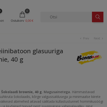
0
0
iri
Ostukorv
0,00 €
Prev
Next
chevron_left
chevron_right
inibatoon glasuuriga
ie, 40 g
 Šokolaadi brownie, 40 g
. Magusainetega.
Hämmastavad
hkruta šokolaadis, kõrge valgusisaldusega ja minimaalse kiirete
väikesed abimehed aitavad säilitada küllastustunnet hommikusöögi
u ja kiudained teevad neist suurepärase vahepalavaliku, ning