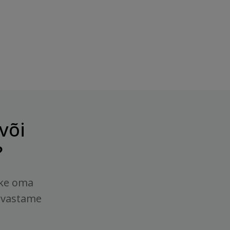
või
?
tke oma
 vastame