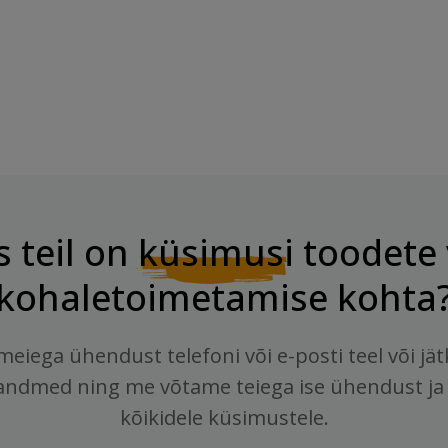
s teil on
küsimusi
toodete 
kohaletoimetamise kohta
meiega ühendust telefoni või e-posti teel või jä
andmed ning me võtame teiega ise ühendust ja
kõikidele küsimustele.