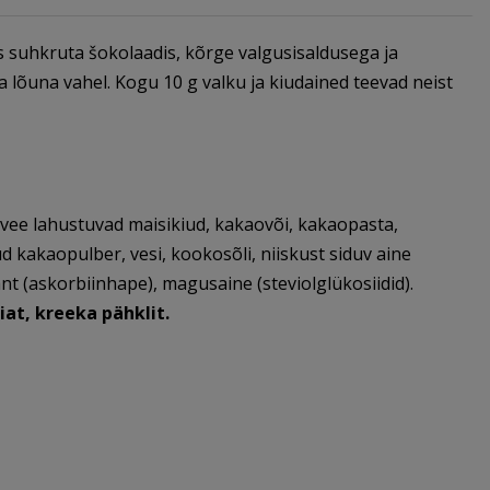
uhkruta šokolaadis, kõrge valgusisaldusega ja
 lõuna vahel. Kogu 10 g valku ja kiudained teevad neist
vee lahustuvad maisikiud, kakaovõi, kakaopasta,
tud kakaopulber, vesi, kookosõli, niiskust siduv aine
dant (askorbiinhape), magusaine (steviolglükosiidid).
at, kreeka pähklit.