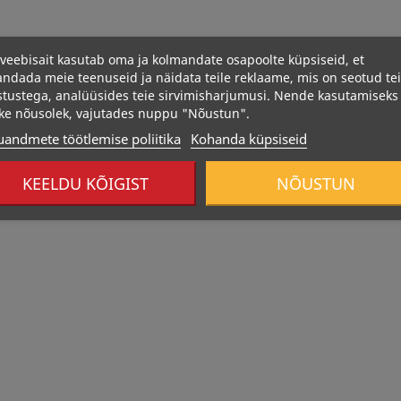
veebisait kasutab oma ja kolmandate osapoolte küpsiseid, et
ndada meie teenuseid ja näidata teile reklaame, mis on seotud te
stustega, analüüsides teie sirvimisharjumusi. Nende kasutamiseks
ke nõusolek, vajutades nuppu "Nõustun".
350 Kcal
355 Kcal
uandmete töötlemise poliitika
Kohanda küpsiseid
KEELDU KÕIGIST
NÕUSTUN
hkruvaba...
BOMBBAR Proteiinibatoon
BOMBBAR Gl