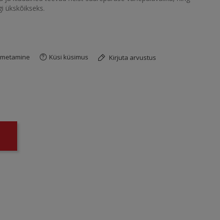
gi ükskõikseks.
imetamine
Küsi küsimus
Kirjuta arvustus