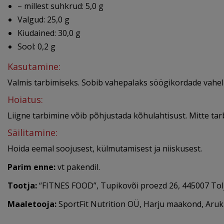
– millest suhkrud: 5,0 g
Valgud: 25,0 g
Kiudained: 30,0 g
Sool: 0,2 g
Kasutamine:
Valmis tarbimiseks. Sobib vahepalaks söögikordade vahel v
Hoiatus:
Liigne tarbimine võib põhjustada kõhulahtisust. Mitte tar
Säilitamine:
Hoida eemal soojusest, külmutamisest ja niiskusest.
Parim enne:
vt pakendil.
Tootja:
“FITNES FOOD”, Tupikovõi proezd 26, 445007 Tol
Maaletooja:
SportFit Nutrition OÜ, Harju maakond, Arukül