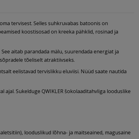
 oma tervisest. Selles suhkruvabas batoonis on
peamised koostisosad on kreeka pähklid, rosinad ja
st. See aitab parandada mälu, suurendada energiat ja
pradele tõeliselt atraktiivseks.
alt eelistavad tervislikku eluviisi. Nüüd saate nautida
val ajal. Sukelduge QWIKLER šokolaaditahvliga looduslike
letsitiin), looduslikud lõhna- ja maitseained, magusaine