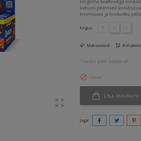
kõrgeima kvaliteediga loodusl
batooni peamised koostisosad 
kreemisuse ja loodusliku pähk
+
-
Kogus:
Makseviisid
Kohaleto
Toodet pole saadaval!

Otsas
Lisa ostukorvi
Jaga: