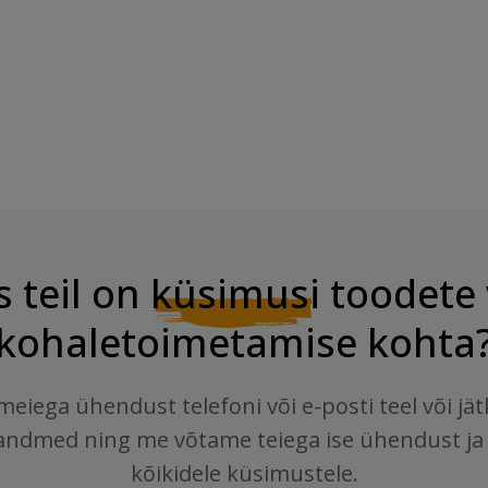
Kookose, 60 G
Hind
2,95 €
s teil on
küsimusi
toodete 
kohaletoimetamise kohta
meiega ühendust telefoni või e-posti teel või jä
andmed ning me võtame teiega ise ühendust ja
kõikidele küsimustele.