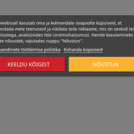
veebisait kasutab oma ja kolmandate osapoolte küpsiseid, et
ndada meie teenuseid ja näidata teile reklaame, mis on seotud te
stustega, analüüsides teie sirvimisharjumusi. Nende kasutamiseks
ke nõusolek, vajutades nuppu "Nõustun".
uandmete töötlemise poliitika
Kohanda küpsiseid
389 Kcal
Otsas
KEELDU KÕIGIST
NÕUSTUN