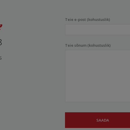
Teie e-post (kohustuslik)
8
Teie sõnum (kohustuslik)
s