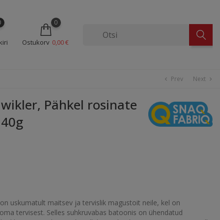
0
0
iri
Ostukorv
0,00 €
Prev
Next
chevron_left
chevron_right
ikler, Pähkel rosinate
 40g
on uskumatult maitsev ja tervislik magustoit neile, kel on
 oma tervisest. Selles suhkruvabas batoonis on ühendatud