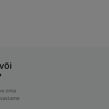
või
?
tke oma
 vastame