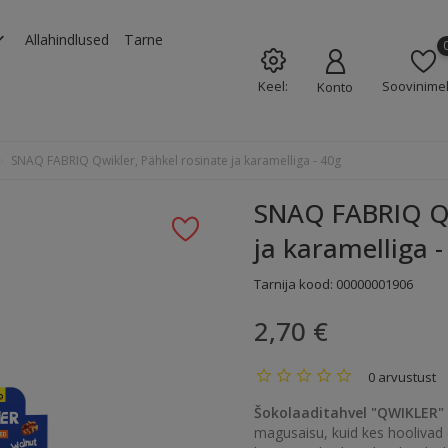
rrow_down
Allahindlused
Tarne
Keel:
Soovinimek
Konto
SNAQ FABRIQ Qwikler, Pähkel rosinate ja karamelliga - 40g
SNAQ FABRIQ Qw
ja karamelliga -
Tarnija kood:
00000001906
2,70 €
0 arvustust
Šokolaaditahvel "QWIKLER"
magusaisu, kuid kes hoolivad