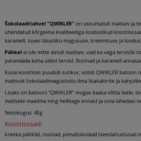
Šokolaaditahvel "QWIKLER"
on uskumatult maitsev ja te
ühendatud kõrgeima kvaliteediga looduslikud koostisosad,
karamell, luues täiusliku magususe, kreemisuse ja loodus
Pähkel
ei ole mitte ainult maitsev, vaid ka väga tervislik
parandada keha üldist tervist. Rosinad ja karamell annav
Kuna koostises puudub suhkur, sobib QWIKLER batoon neile, 
maitsvat šokolaadimagustoitu ilma lisakalorite ja kahjuli
Lisaks on batooni "QWIKLER" mugav kaasa võtta teele, tööl
maitsete maailma ning hellitage ennast ja oma lähedasi s
Netokogus: 40g
Koostisosad:
kreeka pähklid, rosinad, piimašokolaad (veeslahustuvad ma