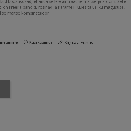
ikud koostisosad, et anda sellele ainulaadne maitse ja aroom. Selle
on kreeka pähklid, rosinad ja karamell, luues täiusliku magususe,
lise maitse kombinatsiooni.
imetamine
Küsi küsimus
Kirjuta arvustus