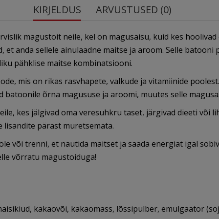
KIRJELDUS
ARVUSTUSED (0)
rvislik magustoit neile, kel on magusaisu, kuid kes hoolivad
 et anda sellele ainulaadne maitse ja aroom. Selle batooni 
liku pähklise maitse kombinatsiooni.
 toode, mis on rikas rasvhapete, valkude ja vitamiinide poole
ad batoonile õrna magususe ja aroomi, muutes selle magusasõ
kes jälgivad oma veresuhkru taset, järgivad dieeti või lihts
ke lisandite pärast muretsemata.
e või trenni, et nautida maitset ja saada energiat igal sobi
elle võrratu magustoiduga!
isikiud, kakaovõi, kakaomass, lõssipulber, emulgaator (soja