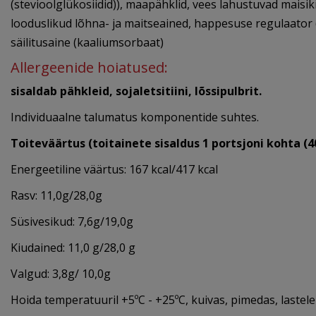
(stevioolglükosiidid)), maapähklid, vees lahustuvad maisikiu
looduslikud lõhna- ja maitseained, happesuse regulaator (s
säilitusaine (kaaliumsorbaat)
Allergeenide hoiatused:
sisaldab pähkleid, sojaletsitiini, lõssipulbrit.
Individuaalne talumatus komponentide suhtes.
Toiteväärtus (toitainete sisaldus 1 portsjoni kohta (4
Energeetiline väärtus: 167 kcal/417 kcal
Rasv: 11,0g/28,0g
Süsivesikud: 7,6g/19,0g
Kiudained: 11,0 g/28,0 g
Valgud: 3,8g/ 10,0g
Hoida temperatuuril +5ºC - +25ºC, kuivas, pimedas, lastel