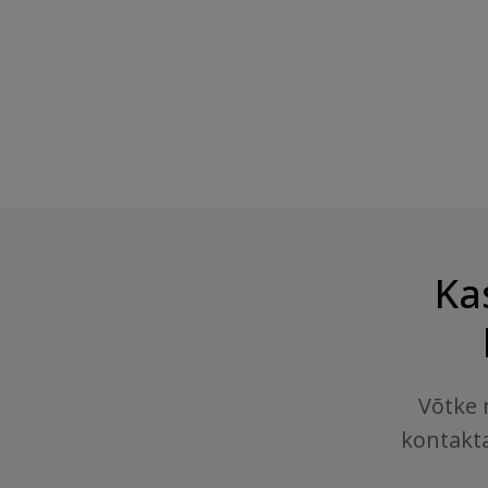
Proteiinibatoon...
Maasikas", 240 G
Hind
Hind
3,15 €
4,70 €
Ka
Võtke 
kontakt