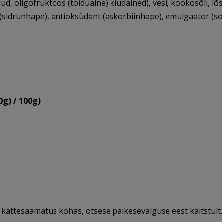
d, oligofruktoos (toiduaine) kiudained), vesi, kookosõli, lõss
idrunhape), antioksüdant (askorbiinhape), emulgaator (sojale
0g) / 100g)
e kättesaamatus kohas, otsese päikesevalguse eest kaitstult.