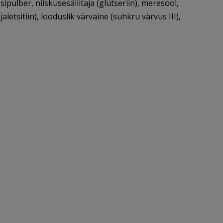
ipulber, niiskusesäilitaja (glütseriin), meresool,
tsitiin), looduslik värvaine (suhkru värvus III),